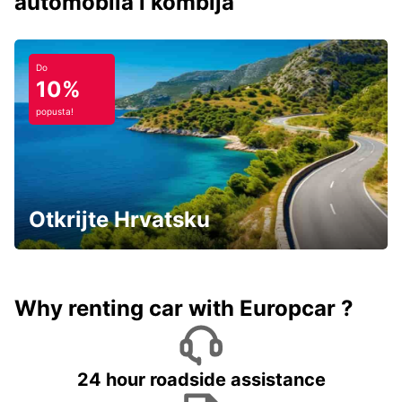
automobila i kombija
Do
10%
popusta!
Otkrijte Hrvatsku
Why renting car with Europcar ?
24 hour roadside assistance