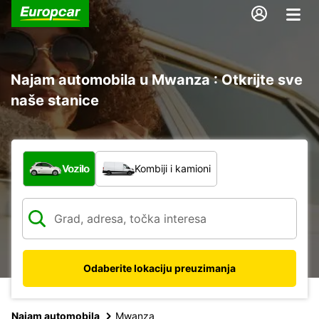
Najam automobila u Mwanza : Otkrijte sve
naše stanice
Koja vrsta vozila?
Vozilo
Kombiji i kamioni
Odaberite lokaciju preuzimanja
Najam automobila
Mwanza