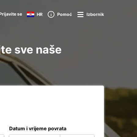
Prijavite se
HR
Pomoć
Izbornik
jte sve naše
Datum i vrijeme povrata