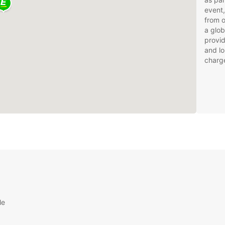
event,
from 
a glob
provid
and lo
charg
le