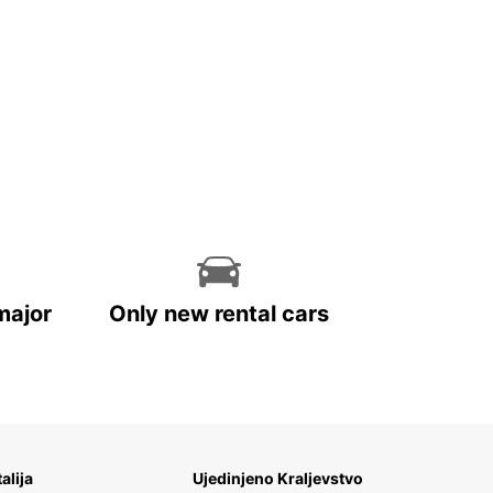
major
Only new rental cars
talija
Ujedinjeno Kraljevstvo