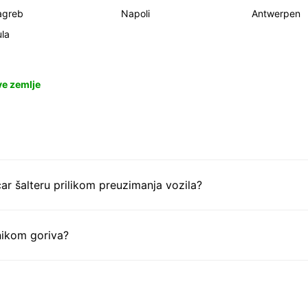
agreb
Napoli
Antwerpen
la
ve zemlje
ar šalteru prilikom preuzimanja vozila?
nikom goriva?