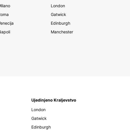
Milano
London
Roma
Gatwick
Venecija
Edinburgh
Napoli
Manchester
Ujedinjeno Kraljevstvo
London
Gatwick
Edinburgh