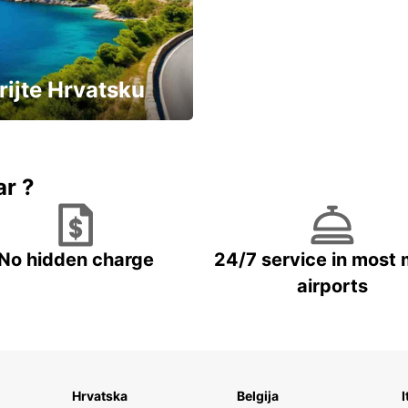
rijte Hrvatsku
vozila u Hrvatskoj
ar ?
No hidden charge
24/7 service in most 
airports
Hrvatska
Belgija
I