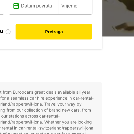
nu
Pretraga
t from Europcar’s great deals available all year
for a seamless car hire experience in car-rental-
rland/rapperswil-jona. Travel your way by
ng from our collection of brand new cars, from
 our stations across car-rental-
rland/rapperswil-jona. Whether you are looking
r rental in car-rental-switzerland/rapperswil-jona
t of a vacation, or renting a car for a special