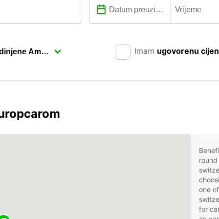
Imam
ugovorenu cije
Europcarom
Benefi
round 
switze
choosi
one of
switze
for ca
as par