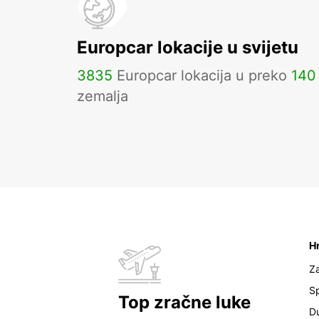
Europcar lokacije u svijetu
3835
Europcar lokacija u preko
140
zemalja
H
Z
Sp
Top zračne luke
D