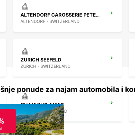
ALTENDORF CAROSSERIE PETER SENN
ALTENDORF - SWITZERLAND
ZURICH SEEFELD
ZURICH - SWITZERLAND
šnje ponude za najam automobila i ko
CHAM ZUG AMAG
CHAM - SWITZERLAND
%
a!