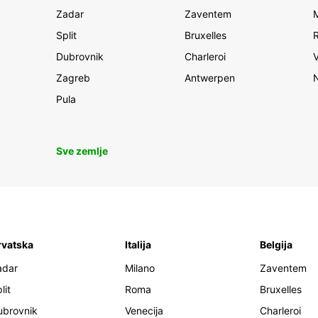
Zadar
Zaventem
Split
Bruxelles
Dubrovnik
Charleroi
Zagreb
Antwerpen
Pula
Sve zemlje
rvatska
Italija
Belgija
adar
Milano
Zaventem
lit
Roma
Bruxelles
ubrovnik
Venecija
Charleroi