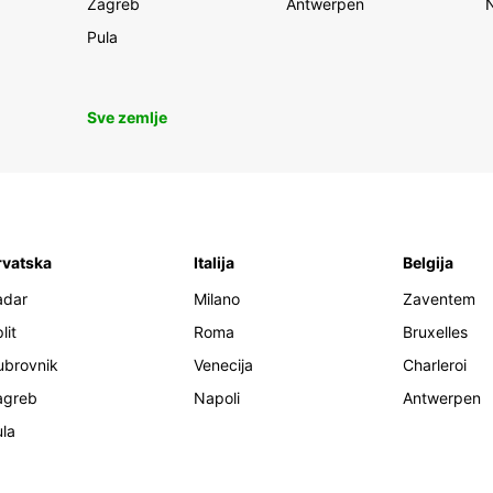
Zagreb
Antwerpen
Pula
Sve zemlje
rvatska
Italija
Belgija
adar
Milano
Zaventem
lit
Roma
Bruxelles
ubrovnik
Venecija
Charleroi
agreb
Napoli
Antwerpen
la