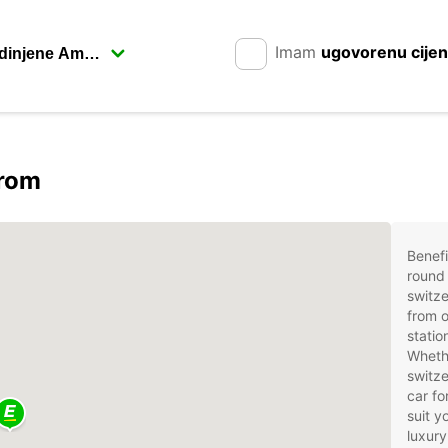
Imam
ugovorenu cije
arom
Benefi
round 
switze
from o
statio
Whethe
switze
car fo
suit 
luxury