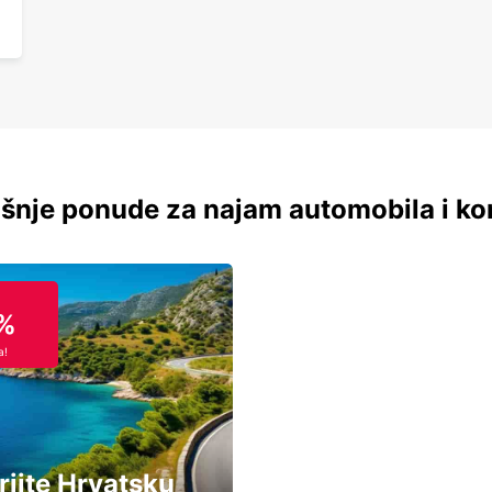
šnje ponude za najam automobila i ko
%
a!
rijte Hrvatsku