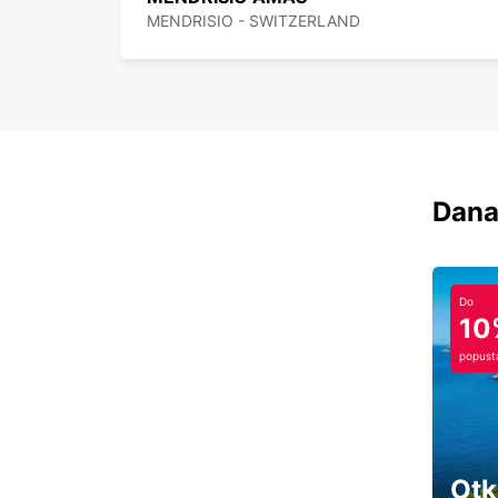
MENDRISIO - SWITZERLAND
Dana
Do
10
popust
Otk