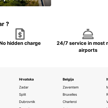
vozila u Hrvatskoj
ar ?
No hidden charge
24/7 service in most 
airports
Hrvatska
Belgija
I
Zadar
Zaventem
Split
Bruxelles
Dubrovnik
Charleroi