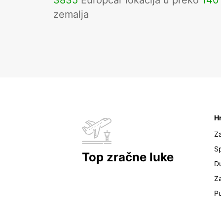
3835
Europcar lokacija u preko
140
zemalja
H
Z
Sp
Top zračne luke
D
Z
Pu