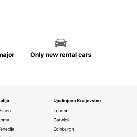
major
Only new rental cars
talija
Ujedinjeno Kraljevstvo
Milano
London
Roma
Gatwick
Venecija
Edinburgh