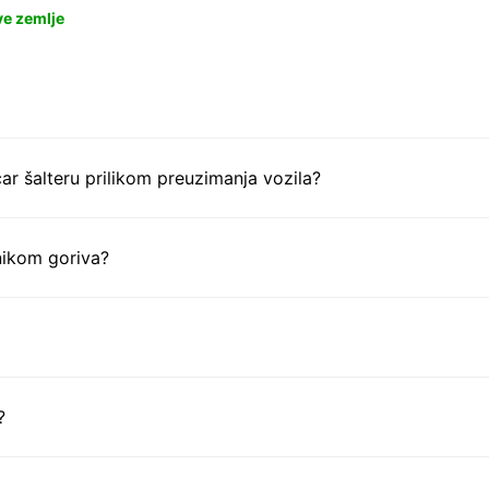
ve zemlje
ar šalteru prilikom preuzimanja vozila?
nikom goriva?
?