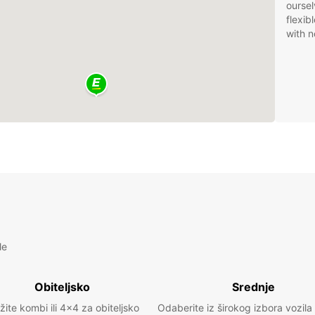
oursel
flexib
with n
le
Obiteljsko
Srednje
žite kombi ili 4x4 za obiteljsko
Odaberite iz širokog izbora vozila