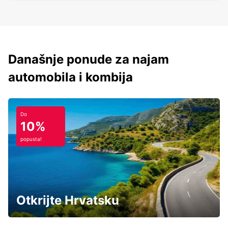
Današnje ponude za najam
automobila i kombija
Do
10%
popusta!
Otkrijte Hrvatsku