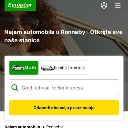
Najam automobila u Ronneby : Otkrijte sve
naše stanice
Koja vrsta vozila?
Vozilo
Kombiji i kamioni
Odaberite lokaciju preuzimanja
Najam automobila
Ronneby