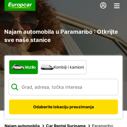
Najam automobila u Paramaribo : Otkrijte
sve naše stanice
Koja vrsta vozila?
Vozilo
Kombiji i kamioni
Odaberite lokaciju preuzimanja
Najam automobila
Car Rental Suriname
Paramaribo