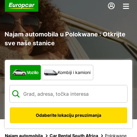
Najam automobila u Polokwane : Otkrijte
sve naše stanice
Koja vrsta vozila?
Vozilo
Kombiji i kamioni
Odaberite lokaciju preuzimanja
Najam automobila
Car Rental South Africa
Polokwane