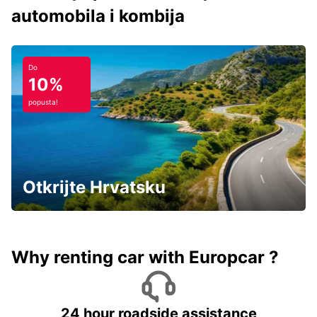
automobila i kombija
Do
10%
popusta!
Otkrijte Hrvatsku
Why renting car with Europcar ?
24 hour roadside assistance