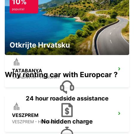
10%
popusta!
GYOR
GYOR - HUNGARY
Otkrijte Hrvatsku
TATABANYA
Why renting car with Europcar ?
TATABANYA - HUNGARY
24 hour roadside assistance
VESZPREM
No hidden charge
VESZPREM - HUNGARY