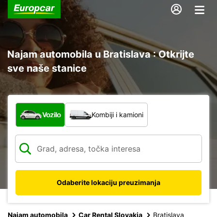
Najam automobila u Bratislava : Otkrijte
sve naše stanice
Koja vrsta vozila?
Vozilo
Kombiji i kamioni
Odaberite lokaciju preuzimanja
Najam automobila
Car Rental Slovakia
Bratislava