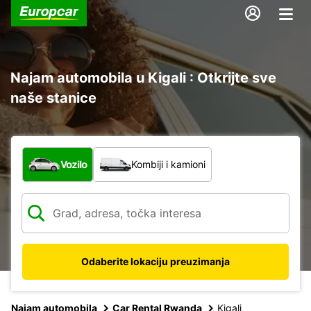
Najam automobila u Kigali : Otkrijte sve
naše stanice
Koja vrsta vozila?
Vozilo
Kombiji i kamioni
Odaberite lokaciju preuzimanja
Najam automobila
Car Rental Rwanda
Kigali