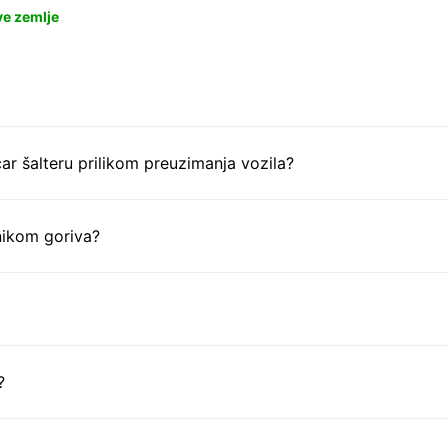
ve zemlje
ar šalteru prilikom preuzimanja vozila?
nikom goriva?
?