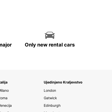
major
Only new rental cars
talija
Ujedinjeno Kraljevstvo
Milano
London
Roma
Gatwick
Venecija
Edinburgh