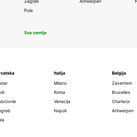
Zagreb
Antwerpen
Pula
Sve zemlje
rvatska
Italija
Belgija
adar
Milano
Zaventem
lit
Roma
Bruxelles
ubrovnik
Venecija
Charleroi
agreb
Napoli
Antwerpen
la