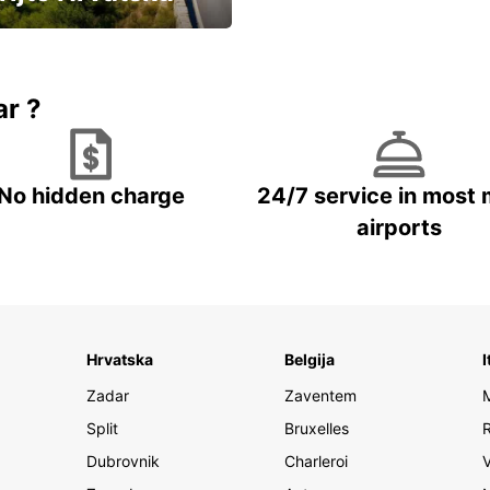
vozila u Hrvatskoj
ar ?
No hidden charge
24/7 service in most 
airports
Hrvatska
Belgija
I
Zadar
Zaventem
Split
Bruxelles
Dubrovnik
Charleroi