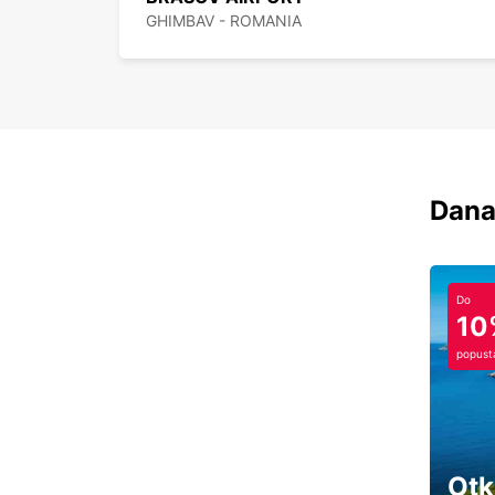
GHIMBAV - ROMANIA
Dana
Do
10
popust
Otk