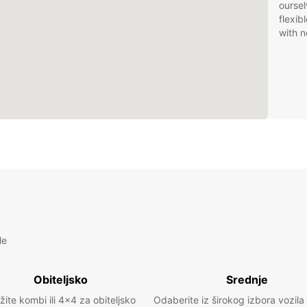
oursel
flexib
with n
le
Obiteljsko
Srednje
žite kombi ili 4x4 za obiteljsko
Odaberite iz širokog izbora vozila