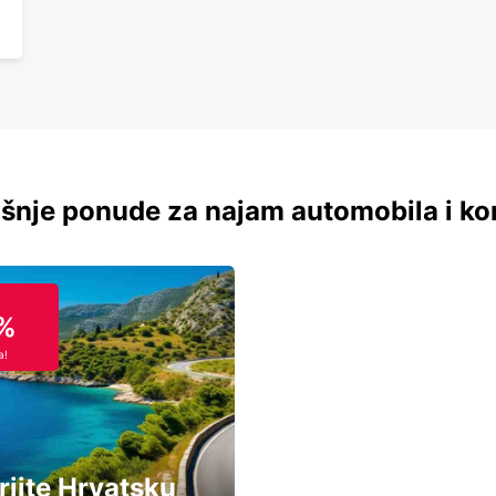
šnje ponude za najam automobila i ko
%
a!
rijte Hrvatsku