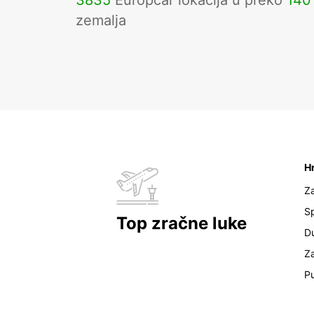
3835
Europcar lokacija u preko
140
zemalja
H
Z
Sp
Top zračne luke
D
Z
Pu