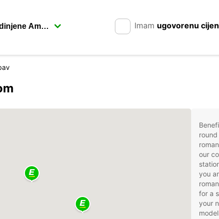
Imam
ugovorenu cije
bav
rom
Benefi
round 
roman
our co
statio
you ar
romani
for a 
your 
models