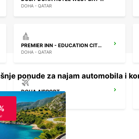
DOHA - QATAR
PREMIER INN - EDUCATION CITY CHF DRIV
DOHA - QATAR
šnje ponude za najam automobila i ko
DOHA AIRPORT
DOHA - QATAR
%
a!