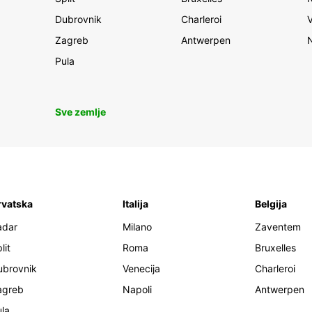
Dubrovnik
Charleroi
Zagreb
Antwerpen
Pula
Sve zemlje
rvatska
Italija
Belgija
adar
Milano
Zaventem
lit
Roma
Bruxelles
ubrovnik
Venecija
Charleroi
agreb
Napoli
Antwerpen
la