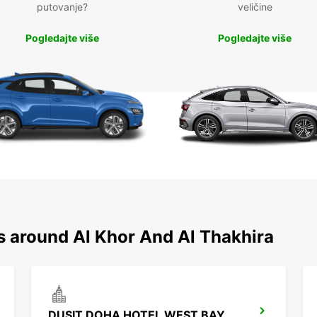
putovanje?
veličine
Pogledajte više
Pogledajte više
s around Al Khor And Al Thakhira
DUSIT DOHA HOTEL WEST BAY CHAUF DRV