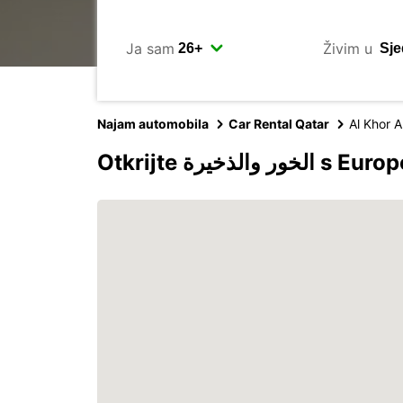
Ja sam
Živim u
Najam automobila
Car Rental Qatar
Al Khor A
Otkrijte خور والذخيرة