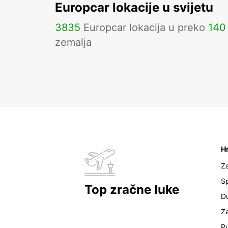
Europcar lokacije u svijetu
3835
Europcar lokacija u preko
140
zemalja
H
Z
Sp
Top zračne luke
D
Z
Pu