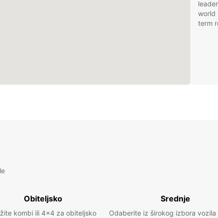
leader
world 
term r
le
Obiteljsko
Srednje
žite kombi ili 4x4 za obiteljsko
Odaberite iz širokog izbora vozila