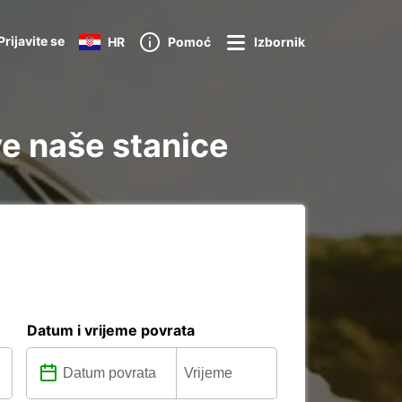
Prijavite se
HR
Pomoć
Izbornik
الخور  : Otkrijte sve naše stanice
Datum i vrijeme povrata