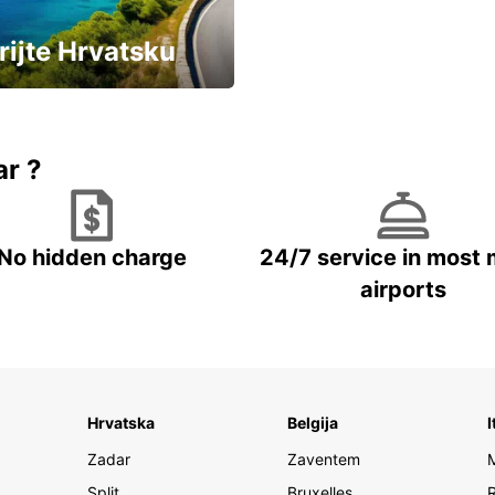
rijte Hrvatsku
vozila u Hrvatskoj
ar ?
No hidden charge
24/7 service in most 
airports
Hrvatska
Belgija
I
Zadar
Zaventem
Split
Bruxelles