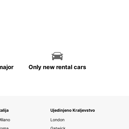
major
Only new rental cars
talija
Ujedinjeno Kraljevstvo
Milano
London
Roma
Gatwick