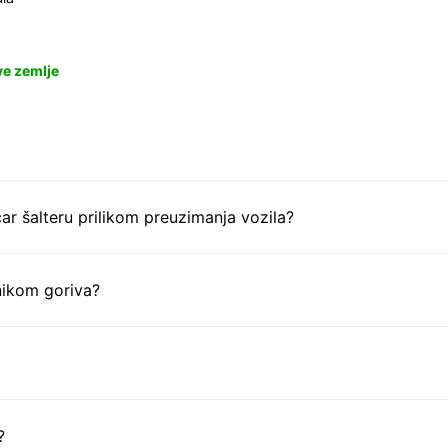
ve zemlje
ar šalteru prilikom preuzimanja vozila?
nikom goriva?
?