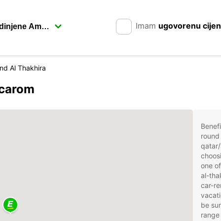
Imam
ugovorenu cije
nd Al Thakhira
ال s Europcarom
Benefi
round 
qatar/
choosi
one of
al-tha
car-re
vacati
be sur
range 