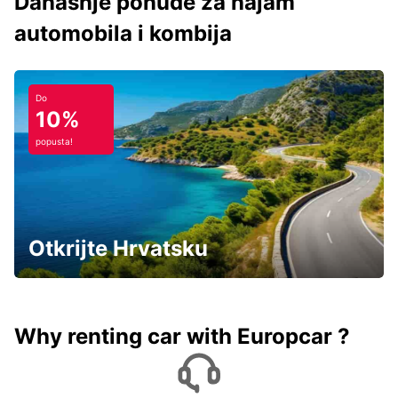
Današnje ponude za najam
automobila i kombija
Do
10%
popusta!
Otkrijte Hrvatsku
Why renting car with Europcar ?