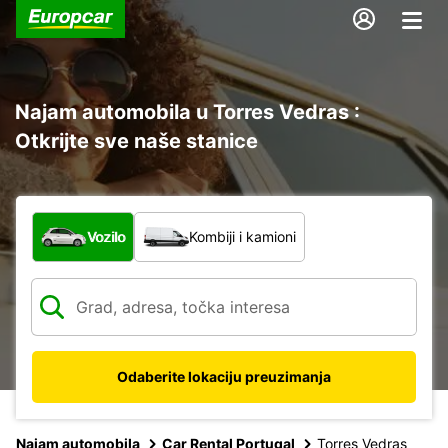
Najam automobila u Torres Vedras :
Otkrijte sve naše stanice
Koja vrsta vozila?
Vozilo
Kombiji i kamioni
Odaberite lokaciju preuzimanja
Najam automobila
Car Rental Portugal
Torres Vedras