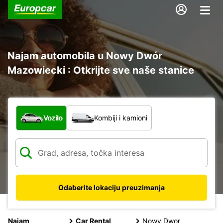
Najam automobila u Nowy Dwór
Mazowiecki : Otkrijte sve naše stanice
Koja vrsta vozila?
Vozilo
Kombiji i kamioni
Odaberite lokaciju preuzimanja
Najam
Car Rental
Nowy Dwor