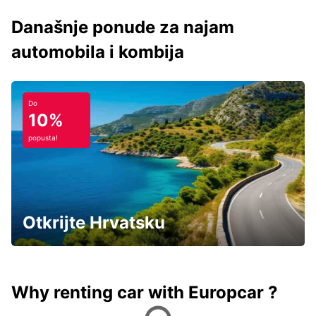
Današnje ponude za najam
automobila i kombija
Do
10%
popusta!
Otkrijte Hrvatsku
Why renting car with Europcar ?