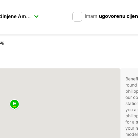
Imam
ugovorenu cije
sig
Benefi
round 
philip
our co
statio
you ar
philip
for a 
your 
models