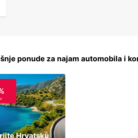
šnje ponude za najam automobila i ko
%
a!
rijte Hrvatsku