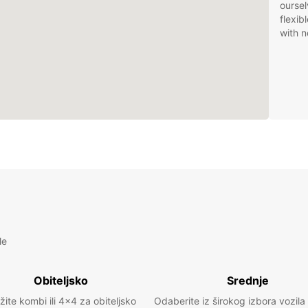
oursel
flexib
with n
le
Obiteljsko
Srednje
žite kombi ili 4x4 za obiteljsko
Odaberite iz širokog izbora vozila