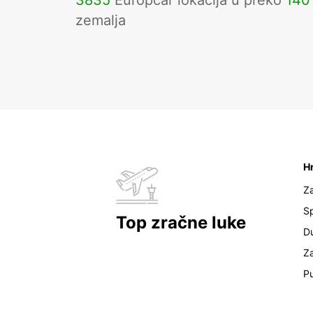
3835
Europcar lokacija u preko
140
zemalja
H
Z
Sp
Top zračne luke
D
Z
Pu