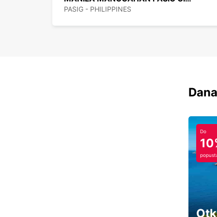
PASIG - PHILIPPINES
Dana
Do
10
popust
Otk