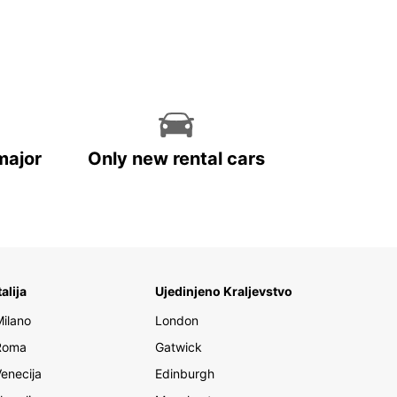
major
Only new rental cars
talija
Ujedinjeno Kraljevstvo
Milano
London
Roma
Gatwick
Venecija
Edinburgh