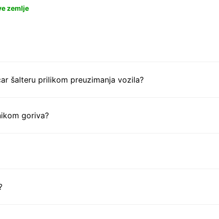
ve zemlje
ar šalteru prilikom preuzimanja vozila?
nikom goriva?
?