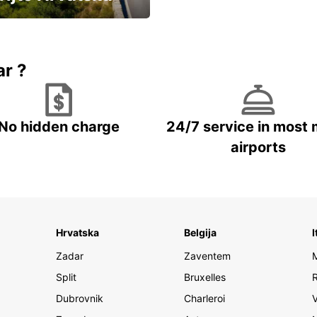
vozila u Hrvatskoj
ar ?
No hidden charge
24/7 service in most 
airports
Hrvatska
Belgija
I
Zadar
Zaventem
Split
Bruxelles
Dubrovnik
Charleroi