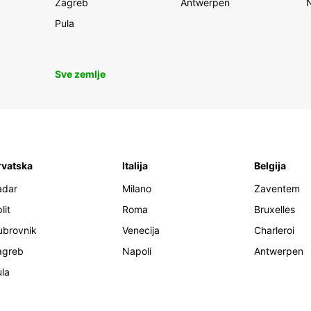
Zagreb
Antwerpen
Pula
Sve zemlje
rvatska
Italija
Belgija
adar
Milano
Zaventem
lit
Roma
Bruxelles
ubrovnik
Venecija
Charleroi
agreb
Napoli
Antwerpen
la