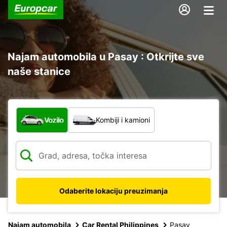
Najam automobila u Pasay : Otkrijte sve
naše stanice
Koja vrsta vozila?
Vozilo
Kombiji i kamioni
Odaberite lokaciju preuzimanja
Najam automobila
Car Rental Philippines
Pasay