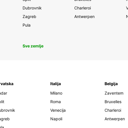
Dubrovnik
Charleroi
Zagreb
Antwerpen
Pula
Sve zemlje
rvatska
Italija
Belgija
adar
Milano
Zaventem
lit
Roma
Bruxelles
ubrovnik
Venecija
Charleroi
agreb
Napoli
Antwerpen
la