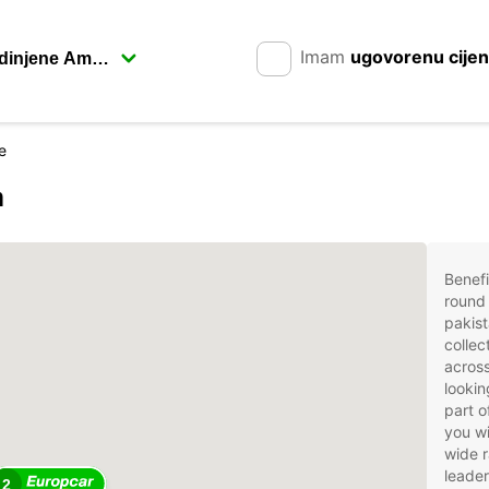
Imam
ugovorenu cije
e
m
Benefi
round 
pakist
collec
across
lookin
part o
you wi
wide r
leader
2