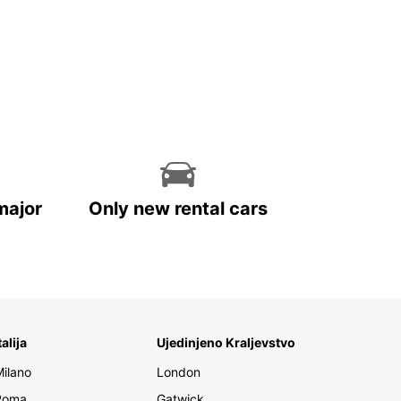
major
Only new rental cars
talija
Ujedinjeno Kraljevstvo
Milano
London
Roma
Gatwick