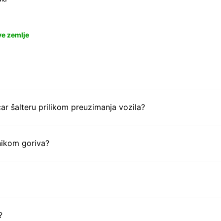
ve zemlje
ar šalteru prilikom preuzimanja vozila?
nikom goriva?
?