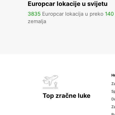
Europcar lokacije u svijetu
3835
Europcar lokacija u preko
140
zemalja
H
Z
Sp
Top zračne luke
D
Z
Pu