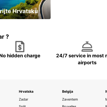
rijte Hrvatsku
vozila u Hrvatskoj
ar ?
No hidden charge
24/7 service in most 
airports
Hrvatska
Belgija
I
Zadar
Zaventem
Split
Bruxelles