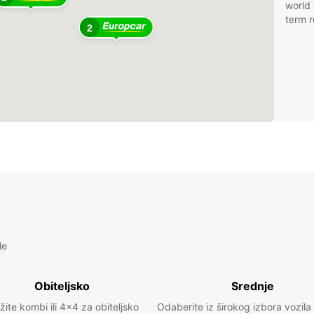
world 
term r
2
le
Obiteljsko
Srednje
žite kombi ili 4x4 za obiteljsko
Odaberite iz širokog izbora vozila