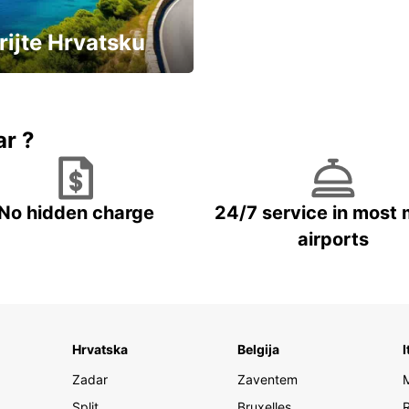
rijte Hrvatsku
vozila u Hrvatskoj
ar ?
No hidden charge
24/7 service in most 
airports
Hrvatska
Belgija
I
Zadar
Zaventem
Split
Bruxelles