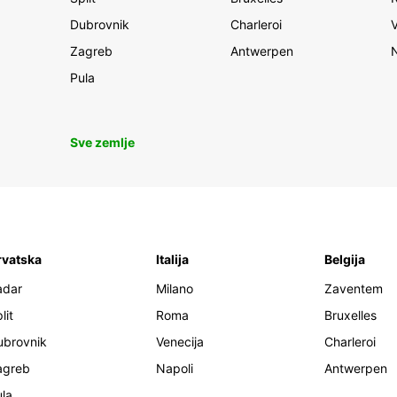
Dubrovnik
Charleroi
Zagreb
Antwerpen
Pula
Sve zemlje
rvatska
Italija
Belgija
adar
Milano
Zaventem
lit
Roma
Bruxelles
ubrovnik
Venecija
Charleroi
agreb
Napoli
Antwerpen
la