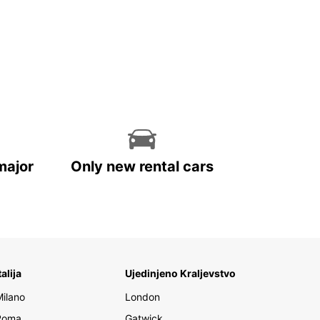
major
Only new rental cars
talija
Ujedinjeno Kraljevstvo
Milano
London
Roma
Gatwick