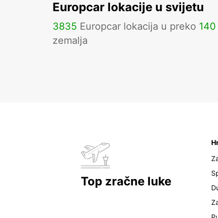
Europcar lokacije u svijetu
3835
Europcar lokacija u preko
140
zemalja
H
Z
Sp
Top zračne luke
D
Z
Pu