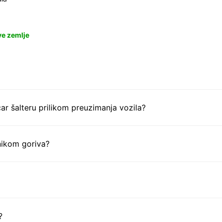
ve zemlje
ar šalteru prilikom preuzimanja vozila?
nikom goriva?
?