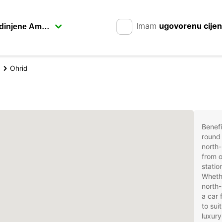
Imam
ugovorenu cije
Ohrid
Benefi
round 
north
from o
statio
Whethe
north-
a car 
to sui
luxury