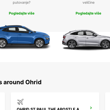
putovanje?
veličine
Pogledajte više
Pogledajte više
s around Ohrid
OHRID ST PAUL THE APOSTLE AIRPORT