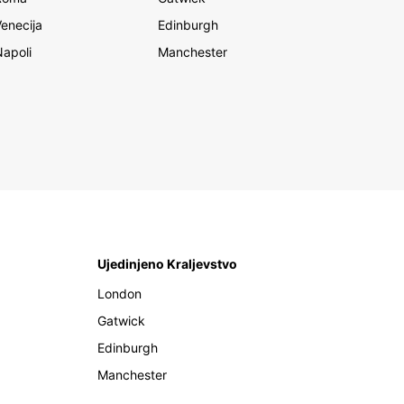
Venecija
Edinburgh
Napoli
Manchester
Ujedinjeno Kraljevstvo
London
Gatwick
Edinburgh
Manchester