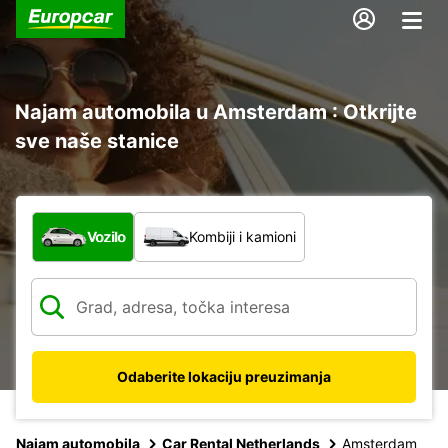
Najam automobila u Amsterdam : Otkrijte
sve naše stanice
Koja vrsta vozila?
Vozilo
Kombiji i kamioni
Odaberite lokaciju preuzimanja
Najam automobila
Car Rental Netherlands
Amsterdam