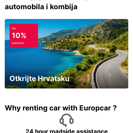
automobila i kombija
Do
10%
popusta!
Otkrijte Hrvatsku
Why renting car with Europcar ?
24 hour roadside assistance