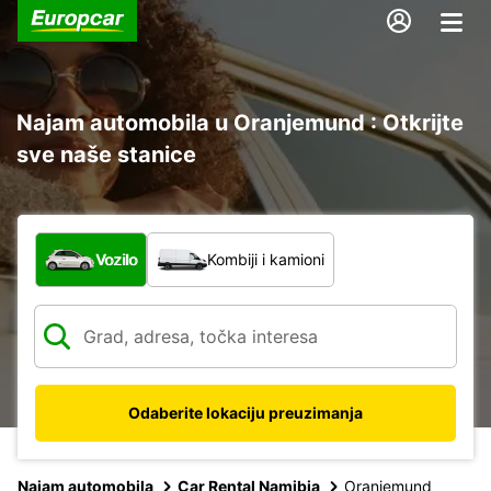
Najam automobila u Oranjemund : Otkrijte
sve naše stanice
Koja vrsta vozila?
Vozilo
Kombiji i kamioni
Odaberite lokaciju preuzimanja
Najam automobila
Car Rental Namibia
Oranjemund