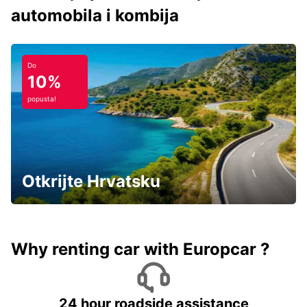
automobila i kombija
Do
10%
popusta!
Otkrijte Hrvatsku
Why renting car with Europcar ?
24 hour roadside assistance