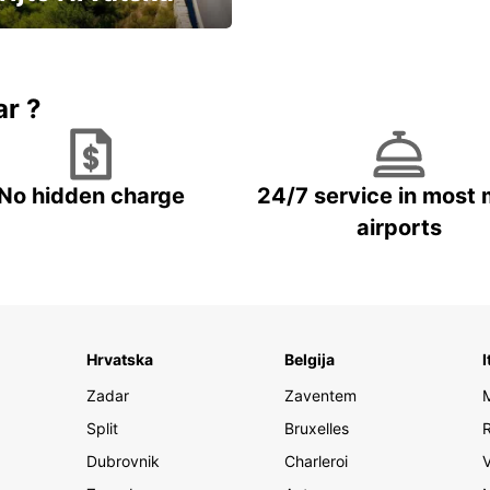
vozila u Hrvatskoj
ar ?
No hidden charge
24/7 service in most 
airports
Hrvatska
Belgija
I
Zadar
Zaventem
Split
Bruxelles
Dubrovnik
Charleroi