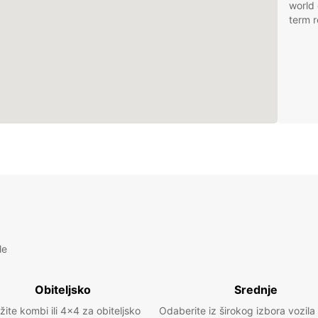
world 
term r
le
Obiteljsko
Srednje
žite kombi ili 4x4 za obiteljsko
Odaberite iz širokog izbora vozila