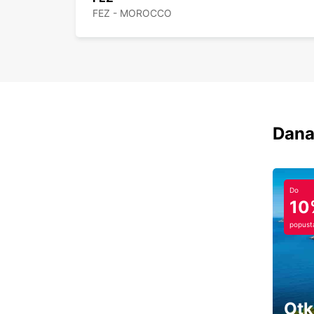
FEZ - MOROCCO
Dana
Do
10
popust
Otk