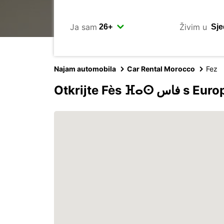
Ja sam
Živim u
Najam automobila
Car Rental Morocco
Fez
Otkrijte Fès ⴼⴰⵙ 