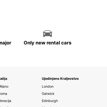
major
Only new rental cars
talija
Ujedinjeno Kraljevstvo
Milano
London
Roma
Gatwick
Venecija
Edinburgh