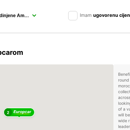
Imam
ugovorenu cije
فاس s Europcarom
Benefi
round 
moroc
collec
across
lookin
of a v
2
will b
wide r
leader