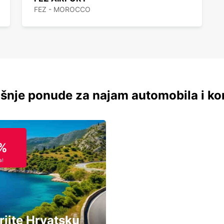
FEZ - MOROCCO
šnje ponude za najam automobila i ko
%
a!
rijte Hrvatsku