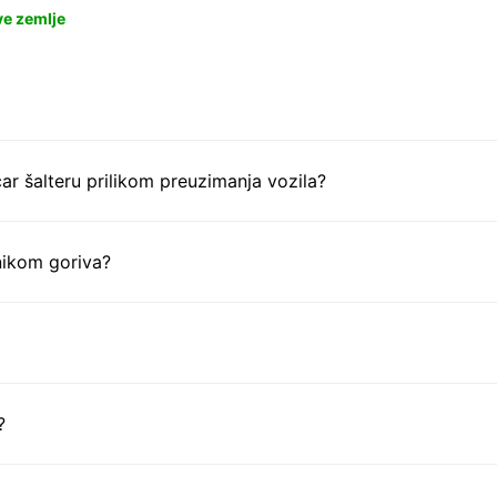
ve zemlje
ar šalteru prilikom preuzimanja vozila?
nikom goriva?
?