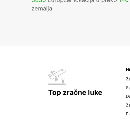
3835
Europcar lokacija u preko
140
zemalja
H
Z
Sp
Top zračne luke
D
Z
Pu