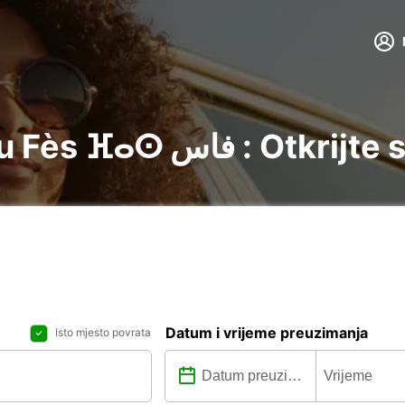
Najam automobila u Fès 
Datum i vrijeme preuzimanja
Isto mjesto povrata