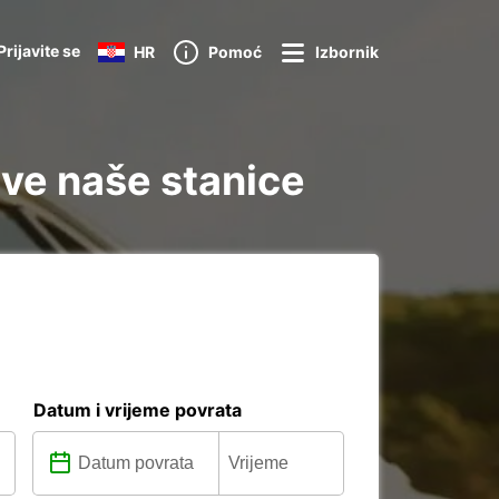
Prijavite se
HR
Pomoć
Izbornik
ⴼⴰⵙ فاس : Otkrijte sve naše stanice
Datum i vrijeme povrata