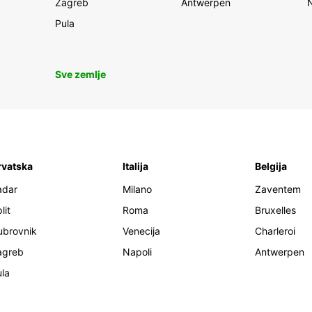
Zagreb
Antwerpen
Pula
Sve zemlje
rvatska
Italija
Belgija
adar
Milano
Zaventem
lit
Roma
Bruxelles
ubrovnik
Venecija
Charleroi
agreb
Napoli
Antwerpen
la