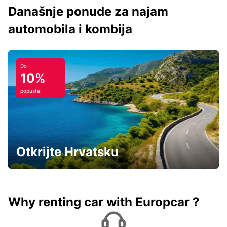
Današnje ponude za najam
automobila i kombija
Do
10%
popusta!
Otkrijte Hrvatsku
Why renting car with Europcar ?