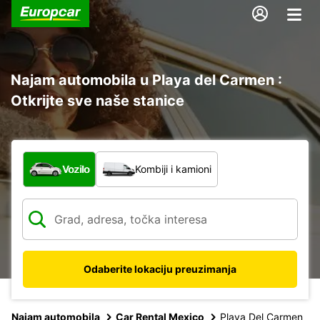
Najam automobila u Playa del Carmen :
Otkrijte sve naše stanice
Koja vrsta vozila?
Vozilo
Kombiji i kamioni
Odaberite lokaciju preuzimanja
Najam automobila
Car Rental Mexico
Playa Del Carmen