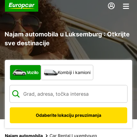
Najam automobila u Luksemburg : Otkrijte
sve destinacije
Koja vrsta vozila?
Vozilo
Kombiji i kamioni
Odaberite lokaciju preuzimanja
Najam automobila
Car Rental Luxembourg