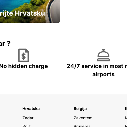
rijte Hrvatsku
vozila u Hrvatskoj
ar ?
No hidden charge
24/7 service in most 
airports
Hrvatska
Belgija
I
Zadar
Zaventem
Split
Bruxelles