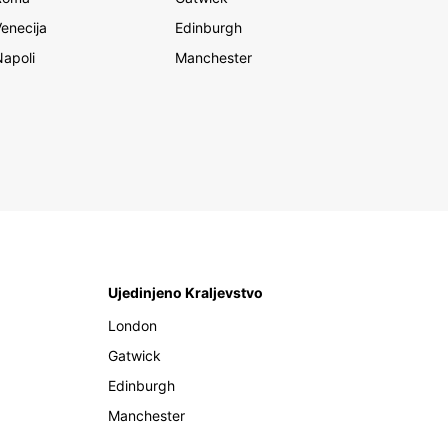
Venecija
Edinburgh
Napoli
Manchester
Ujedinjeno Kraljevstvo
London
Gatwick
Edinburgh
Manchester