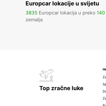
Europcar lokacije u svijetu
3835
Europcar lokacija u preko
140
zemalja
H
Z
Sp
Top zračne luke
D
Z
Pu