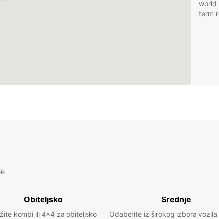
world 
term r
le
Obiteljsko
Srednje
žite kombi ili 4x4 za obiteljsko
Odaberite iz širokog izbora vozila