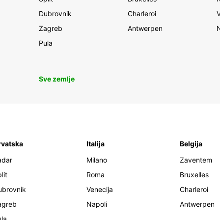
Dubrovnik
Charleroi
Zagreb
Antwerpen
Pula
Sve zemlje
rvatska
Italija
Belgija
adar
Milano
Zaventem
lit
Roma
Bruxelles
ubrovnik
Venecija
Charleroi
agreb
Napoli
Antwerpen
la