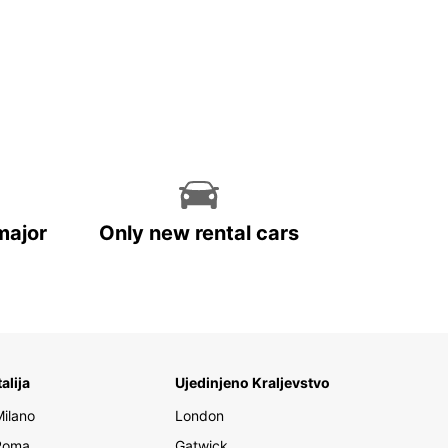
major
Only new rental cars
talija
Ujedinjeno Kraljevstvo
Milano
London
Roma
Gatwick