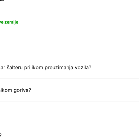
ve zemlje
ar šalteru prilikom preuzimanja vozila?
nikom goriva?
?