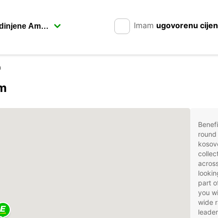
Imam
ugovorenu cije
a
om
Benefi
round 
kosovo
collec
across
lookin
part o
you wi
wide r
leader