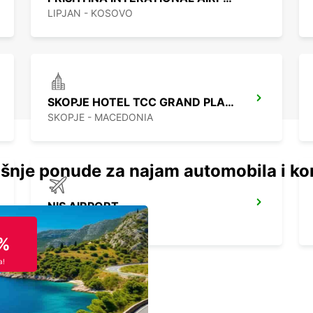
LIPJAN - KOSOVO
SKOPJE HOTEL TCC GRAND PLAZA
SKOPJE - MACEDONIA
šnje ponude za najam automobila i ko
NIS AIRPORT
NIS - SERBIA
%
a!