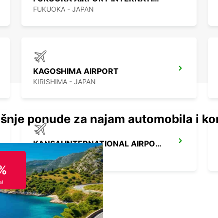
FUKUOKA - JAPAN
KAGOSHIMA AIRPORT
KIRISHIMA - JAPAN
šnje ponude za najam automobila i ko
KANSAI INTERNATIONAL AIRPORT
IZUMISANO - JAPAN
%
a!