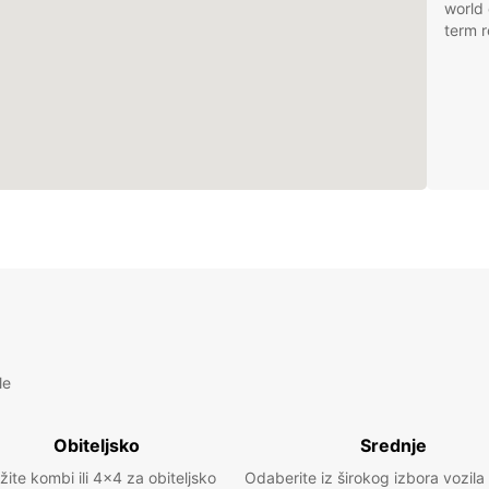
world 
term r
le
Obiteljsko
Srednje
žite kombi ili 4x4 za obiteljsko
Odaberite iz širokog izbora vozila