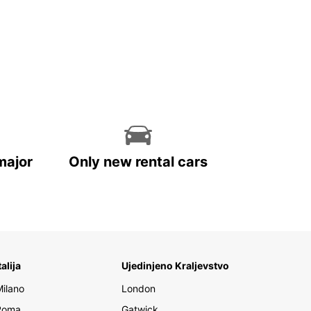
major
Only new rental cars
talija
Ujedinjeno Kraljevstvo
Milano
London
Roma
Gatwick