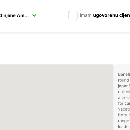
Imam
ugovorenu cije
Benefi
round 
japan/
collec
across
for ca
vacati
be sur
range 
leader