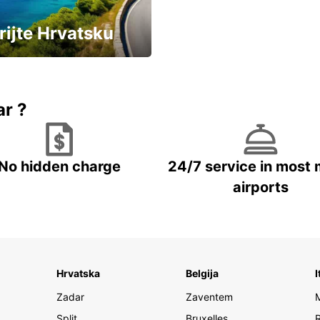
rijte Hrvatsku
vozila u Hrvatskoj
ar ?
No hidden charge
24/7 service in most 
airports
Hrvatska
Belgija
I
Zadar
Zaventem
Split
Bruxelles