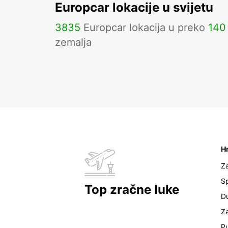
Europcar lokacije u svijetu
3835
Europcar lokacija u preko
140
zemalja
H
Z
Sp
Top zračne luke
D
Z
Pu