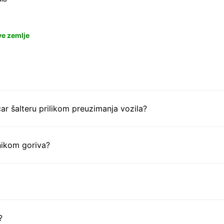
ve zemlje
ar šalteru prilikom preuzimanja vozila?
nikom goriva?
?