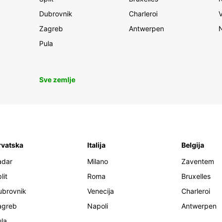
Dubrovnik
Charleroi
Zagreb
Antwerpen
Pula
Sve zemlje
rvatska
Italija
Belgija
adar
Milano
Zaventem
lit
Roma
Bruxelles
ubrovnik
Venecija
Charleroi
agreb
Napoli
Antwerpen
la