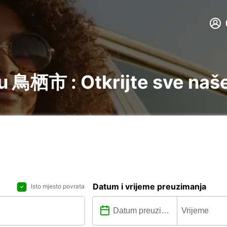
u 鳥栖市 : Otkrijte sve naše
Datum i vrijeme preuzimanja
Isto mjesto povrata