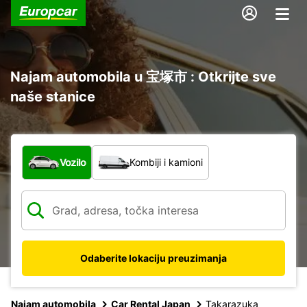
Najam automobila u 宝塚市 : Otkrijte sve
naše stanice
Koja vrsta vozila?
Vozilo
Kombiji i kamioni
Odaberite lokaciju preuzimanja
Najam automobila
Car Rental Japan
Takarazuka