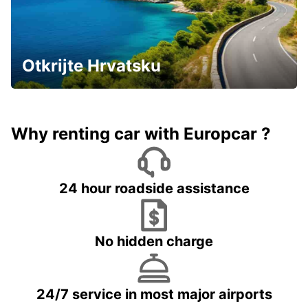
10%
popusta!
FUKUOKA AIRPORT INTERNATIONAL
TERMINAL
Otkrijte Hrvatsku
FUKUOKA - JAPAN
Why renting car with Europcar ?
NARITA INTERNATIONAL AIRPORT
NARITA - JAPAN
24 hour roadside assistance
No hidden charge
NAGASAKI AIRPORT