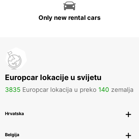
OMURA - JAPAN
24/7 service in most major airports
Only new rental cars
KAGOSHIMA AIRPORT
KIRISHIMA - JAPAN
YEOSU EXPO STATION
Europcar lokacije u svijetu
YEOSU - KOREA(SOUTH)
3835
Europcar lokacija u preko
140
zemalja
Hrvatska