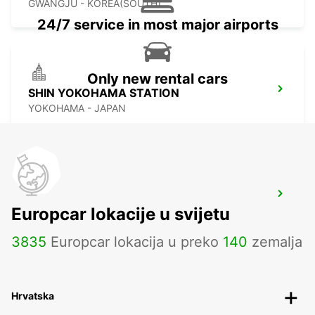
GWANGJU - KOREA(SOUTH)
24/7 service in most major airports
Only new rental cars
SHIN YOKOHAMA STATION
YOKOHAMA - JAPAN
TOKYO INTERNATIONAL AIRPORT
Europcar lokacije u svijetu
OTA KU - JAPAN
3835
Europcar lokacija u preko
140
zemalja
Hrvatska