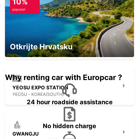
10%
OMURA - JAPAN
popusta!
KAGOSHIMA AIRPORT
Otkrijte Hrvatsku
KIRISHIMA - JAPAN
Why renting car with Europcar ?
YEOSU EXPO STATION
YEOSU - KOREA(SOUTH)
24 hour roadside assistance
No hidden charge
GWANGJU