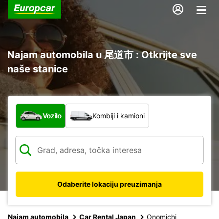
Najam automobila u 尾道市 : Otkrijte sve
naše stanice
Koja vrsta vozila?
Vozilo
Kombiji i kamioni
Odaberite lokaciju preuzimanja
Najam automobila
Car Rental Japan
Onomichi