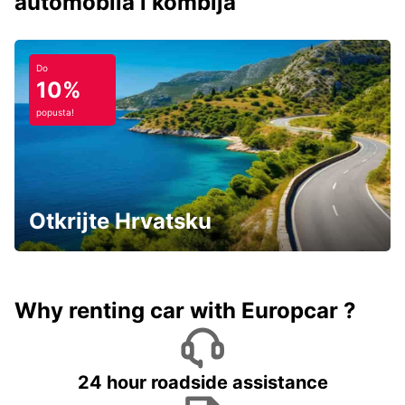
automobila i kombija
Do
10%
popusta!
Otkrijte Hrvatsku
Why renting car with Europcar ?
24 hour roadside assistance