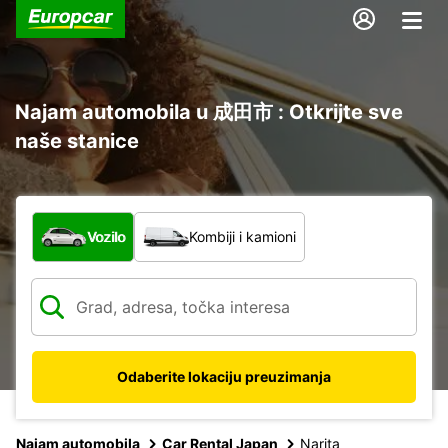
Najam automobila u 成田市 : Otkrijte sve
naše stanice
Koja vrsta vozila?
Vozilo
Kombiji i kamioni
Odaberite lokaciju preuzimanja
Najam automobila
Car Rental Japan
Narita