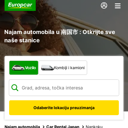
Najam automobila u 南国市 : Otkrijte sve
naše stanice
Koja vrsta vozila?
Vozilo
Kombiji i kamioni
Odaberite lokaciju preuzimanja
Najam automobila
Car Rental Japan
Nankoku