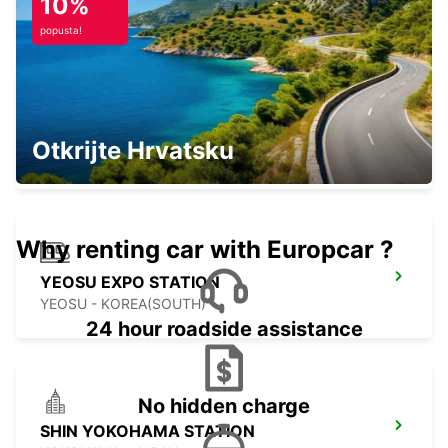
10%
KIRISHIMA - JAPAN
popusta!
NAGASAKI AIRPORT
Otkrijte Hrvatsku
OMURA - JAPAN
Why renting car with Europcar ?
YEOSU EXPO STATION
YEOSU - KOREA(SOUTH)
24 hour roadside assistance
No hidden charge
SHIN YOKOHAMA STATION