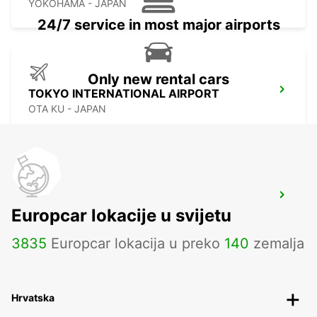
YOKOHAMA - JAPAN
24/7 service in most major airports
Only new rental cars
TOKYO INTERNATIONAL AIRPORT
OTA KU - JAPAN
GWANGJU
Europcar lokacije u svijetu
GWANGJU - KOREA(SOUTH)
3835
Europcar lokacija u preko
140
zemalja
Hrvatska