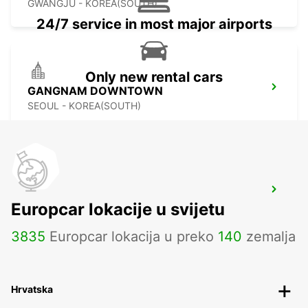
GWANGJU - KOREA(SOUTH)
24/7 service in most major airports
Only new rental cars
GANGNAM DOWNTOWN
SEOUL - KOREA(SOUTH)
YONGSAN DOWNTOWN
Europcar lokacije u svijetu
SEOUL - KOREA(SOUTH)
3835
Europcar lokacija u preko
140
zemalja
Hrvatska