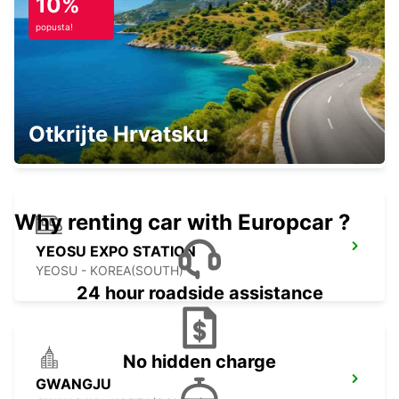
10%
IZUMISANO - JAPAN
popusta!
KAGOSHIMA AIRPORT
Otkrijte Hrvatsku
KIRISHIMA - JAPAN
Why renting car with Europcar ?
YEOSU EXPO STATION
YEOSU - KOREA(SOUTH)
24 hour roadside assistance
No hidden charge
GWANGJU