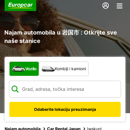
Najam automobila u 岩国市 : Otkrijte sve
naše stanice
Koja vrsta vozila?
Vozilo
Kombiji i kamioni
Odaberite lokaciju preuzimanja
Najam automobila
Car Rental Japan
Iwakuni