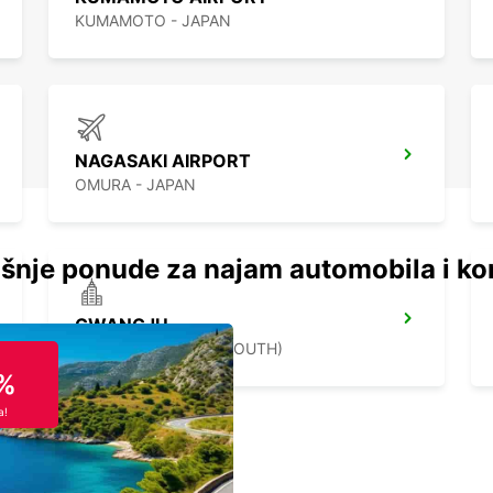
KUMAMOTO - JAPAN
NAGASAKI AIRPORT
OMURA - JAPAN
šnje ponude za najam automobila i ko
GWANGJU
GWANGJU - KOREA(SOUTH)
%
a!