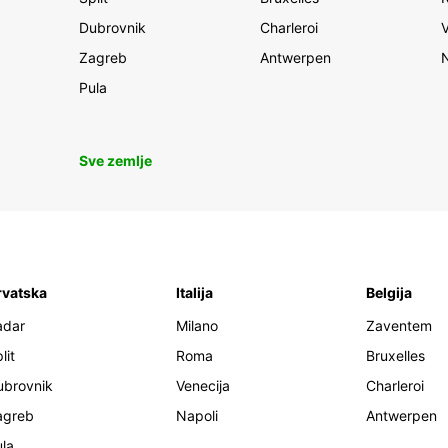
Dubrovnik
Charleroi
Zagreb
Antwerpen
Pula
Sve zemlje
rvatska
Italija
Belgija
adar
Milano
Zaventem
lit
Roma
Bruxelles
ubrovnik
Venecija
Charleroi
agreb
Napoli
Antwerpen
la