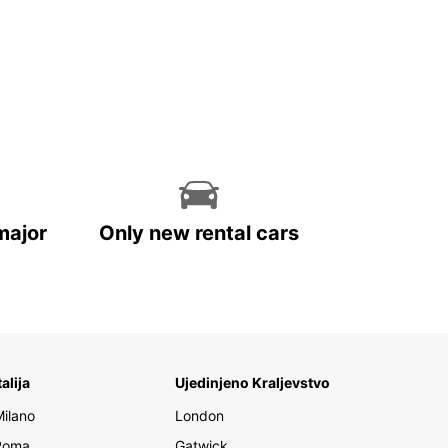
major
Only new rental cars
talija
Ujedinjeno Kraljevstvo
Milano
London
Roma
Gatwick