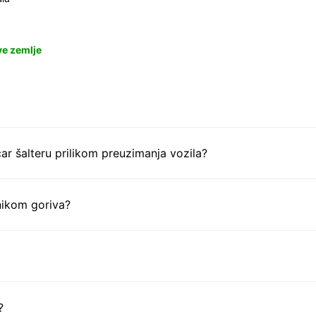
ve zemlje
ar šalteru prilikom preuzimanja vozila?
nikom goriva?
?