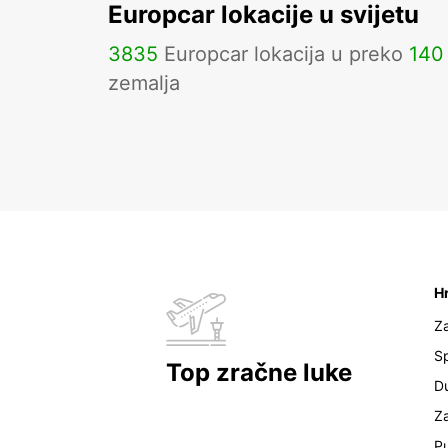
Europcar lokacije u svijetu
3835
Europcar lokacija u preko
140
zemalja
H
Z
Sp
Top zračne luke
D
Z
Pu