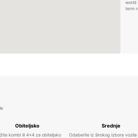
world 
term r
le
Obiteljsko
Srednje
žite kombi ili 4x4 za obiteljsko
Odaberite iz širokog izbora vozila