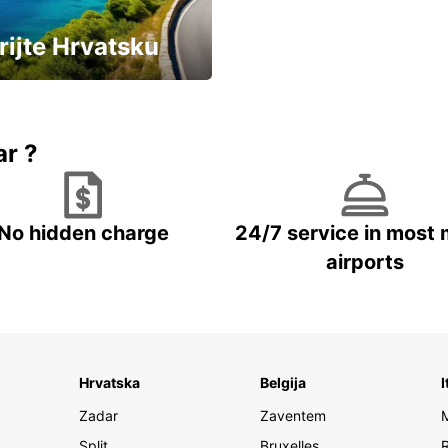
rijte Hrvatsku
vozila u Hrvatskoj
ar ?
No hidden charge
24/7 service in most 
airports
Hrvatska
Belgija
I
Zadar
Zaventem
Split
Bruxelles