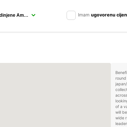
Imam
ugovorenu cije
Benefi
round 
japan/
collec
across
lookin
of a v
will b
wide r
leader