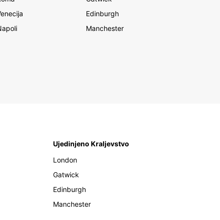
Venecija
Edinburgh
Napoli
Manchester
Ujedinjeno Kraljevstvo
London
Gatwick
Edinburgh
Manchester