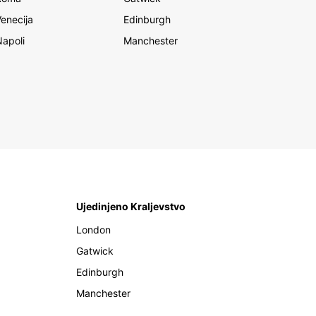
Venecija
Edinburgh
Napoli
Manchester
Ujedinjeno Kraljevstvo
London
Gatwick
Edinburgh
Manchester