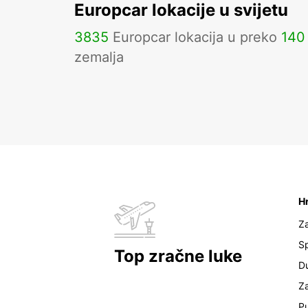
Europcar lokacije u svijetu
3835
Europcar lokacija u preko
140
zemalja
H
Z
Sp
Top zračne luke
D
Z
Pu