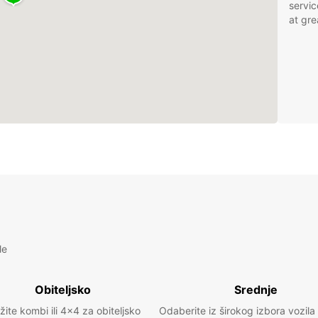
servic
at gre
le
Obiteljsko
Srednje
žite kombi ili 4x4 za obiteljsko
Odaberite iz širokog izbora vozila