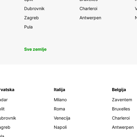
Dubrovnik
Charleroi
Zagreb
Antwerpen
Pula
Sve zemlje
rvatska
Italija
Belgija
adar
Milano
Zaventem
lit
Roma
Bruxelles
ubrovnik
Venecija
Charleroi
agreb
Napoli
Antwerpen
la