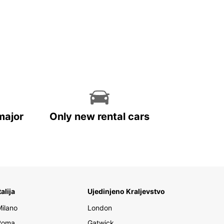
major
Only new rental cars
talija
Ujedinjeno Kraljevstvo
Milano
London
Roma
Gatwick