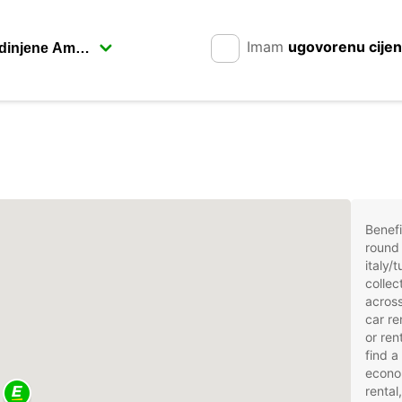
Imam
ugovorenu cije
Benefi
round 
italy/
collec
across
car re
or ren
find a
econom
rental