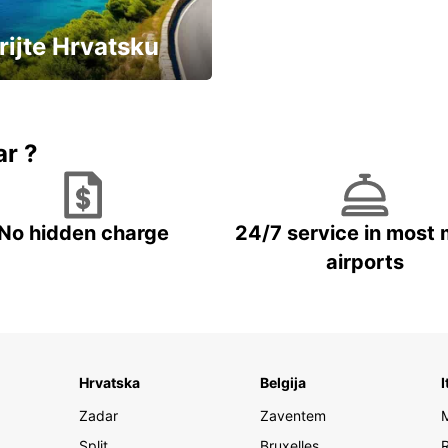
rijte Hrvatsku
vozila u Hrvatskoj
ar ?
No hidden charge
24/7 service in most 
airports
Hrvatska
Belgija
I
Zadar
Zaventem
Split
Bruxelles