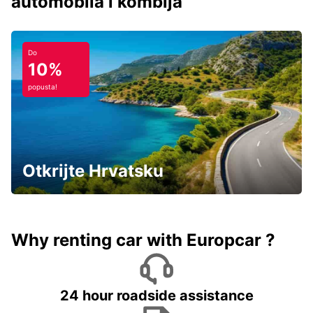
automobila i kombija
Do
10%
popusta!
Otkrijte Hrvatsku
Why renting car with Europcar ?
24 hour roadside assistance