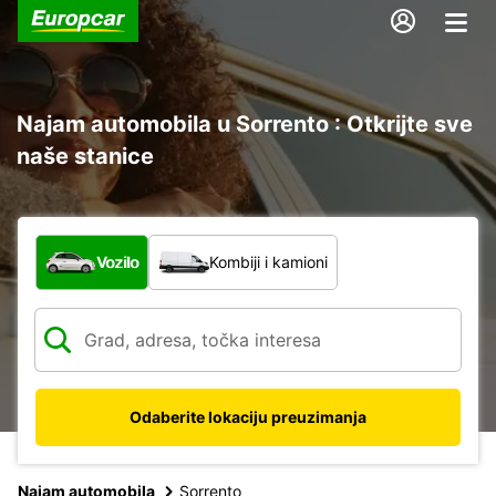
Najam automobila u Sorrento : Otkrijte sve
naše stanice
Koja vrsta vozila?
Vozilo
Kombiji i kamioni
Odaberite lokaciju preuzimanja
Najam automobila
Sorrento