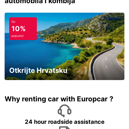
automobila i kombija
Do
10%
popusta!
Otkrijte Hrvatsku
Why renting car with Europcar ?
24 hour roadside assistance