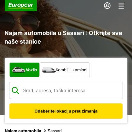
Najam automobila u Sassari : Otkrijte sve
naše stanice
Koja vrsta vozila?
Vozilo
Kombiji i kamioni
Odaberite lokaciju preuzimanja
Najam automobila
Sassari