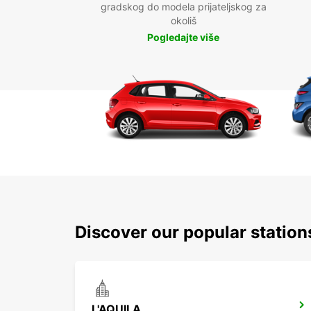
gradskog do modela prijateljskog za
okoliš
Pogledajte više
Discover our popular station
L'AQUILA