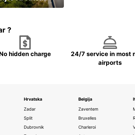
vozila u Hrvatskoj
ar ?
No hidden charge
24/7 service in most 
airports
Hrvatska
Belgija
I
Zadar
Zaventem
Split
Bruxelles
Dubrovnik
Charleroi