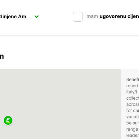
Imam
ugovorenu cije
om
Benefi
round 
italy/
collec
across
for car
vacati
be sur
range 
leader