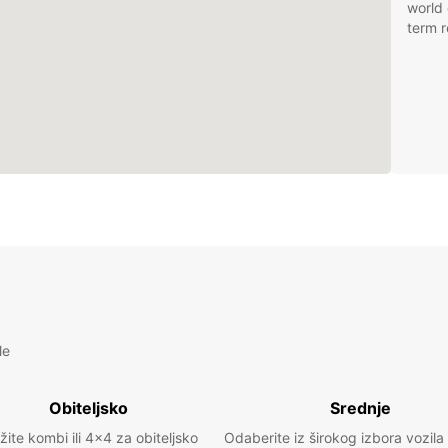
world 
term r
le
Obiteljsko
Srednje
žite kombi ili 4x4 za obiteljsko
Odaberite iz širokog izbora vozila