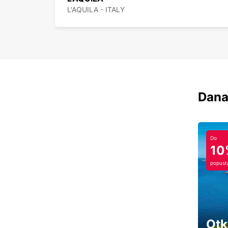
L'AQUILA - ITALY
Dana
Do
10
popust
Otk