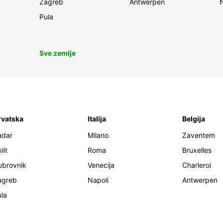
Zagreb
Antwerpen
Pula
Sve zemlje
rvatska
Italija
Belgija
adar
Milano
Zaventem
lit
Roma
Bruxelles
ubrovnik
Venecija
Charleroi
agreb
Napoli
Antwerpen
la