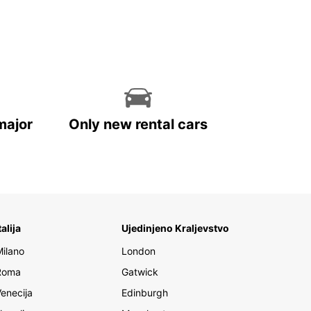
major
Only new rental cars
talija
Ujedinjeno Kraljevstvo
Milano
London
Roma
Gatwick
Venecija
Edinburgh