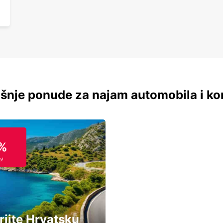
šnje ponude za najam automobila i ko
%
a!
rijte Hrvatsku