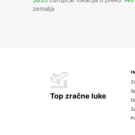
3835
Europcar lokacija u preko
140
zemalja
H
Z
Sp
Top zračne luke
D
Z
Pu