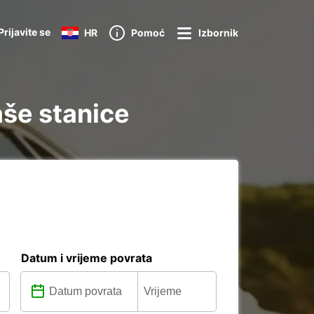
Prijavite se
HR
Pomoć
Izbornik
aše stanice
Datum i vrijeme povrata