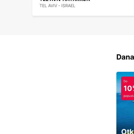
TEL AVIV - ISRAEL
Dana
Do
10
popust
Otk