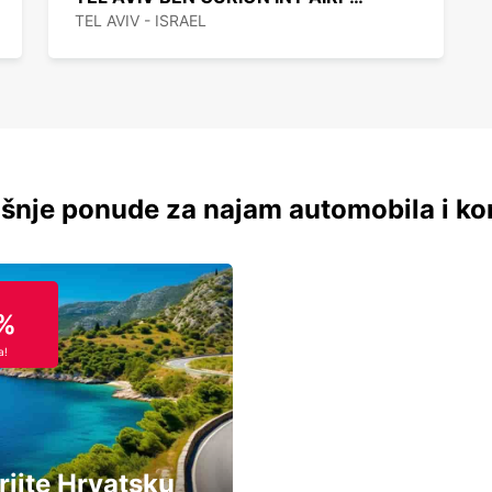
TEL AVIV - ISRAEL
šnje ponude za najam automobila i ko
%
a!
rijte Hrvatsku