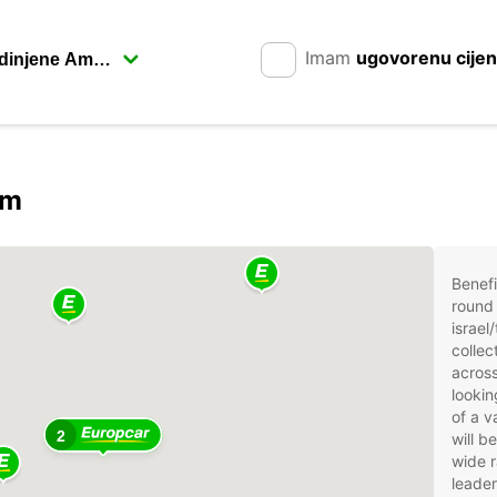
Imam
ugovorenu cije
om
Benefi
round 
israel
collec
across
lookin
of a v
2
will b
wide r
leader