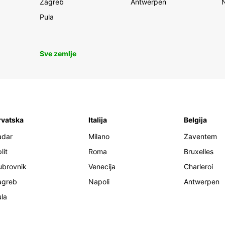
Zagreb
Antwerpen
Pula
Sve zemlje
rvatska
Italija
Belgija
adar
Milano
Zaventem
lit
Roma
Bruxelles
ubrovnik
Venecija
Charleroi
agreb
Napoli
Antwerpen
la