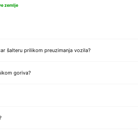
ve zemlje
ar šalteru prilikom preuzimanja vozila?
nikom goriva?
?