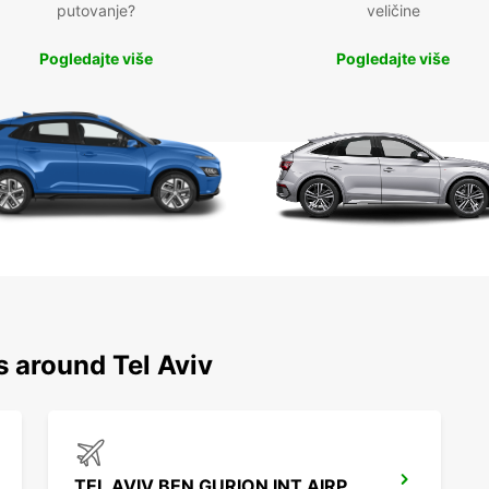
putovanje?
veličine
Pogledajte više
Pogledajte više
s around Tel Aviv
TEL AVIV BEN GURION INT AIRPORT