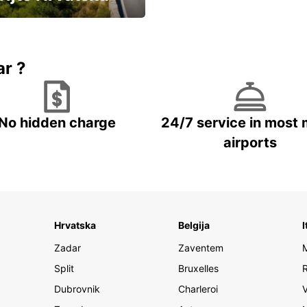
vozila u Hrvatskoj
ar ?
No hidden charge
24/7 service in most 
airports
Hrvatska
Belgija
I
Zadar
Zaventem
Split
Bruxelles
Dubrovnik
Charleroi