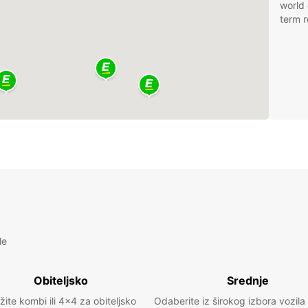
world 
term r
le
Obiteljsko
Srednje
žite kombi ili 4x4 za obiteljsko
Odaberite iz širokog izbora vozila