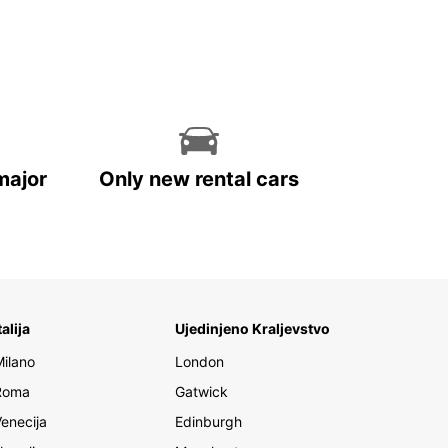
major
Only new rental cars
talija
Ujedinjeno Kraljevstvo
Milano
London
Roma
Gatwick
Venecija
Edinburgh