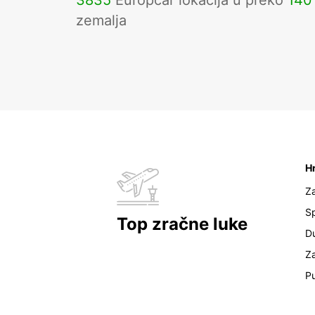
3835
Europcar lokacija u preko
140
zemalja
H
Z
Sp
Top zračne luke
D
Z
Pu