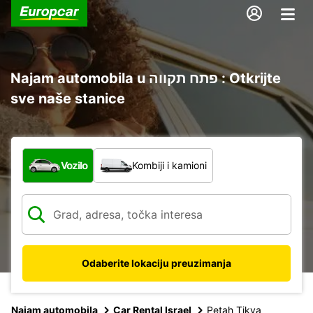
Najam automobila u פתח תקווה : Otkrijte
sve naše stanice
Koja vrsta vozila?
Vozilo
Kombiji i kamioni
Odaberite lokaciju preuzimanja
Najam automobila
Car Rental Israel
Petah Tikva