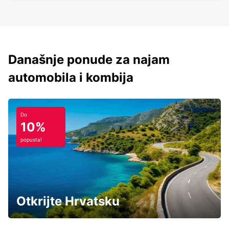
Današnje ponude za najam
automobila i kombija
Do
10%
popusta!
Otkrijte Hrvatsku