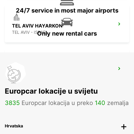
24/7 service in most major airports
TEL AVIV HAYARKON
TEL AVIV - ISRAEL
Only new rental cars
TEL AVIV BEN GURION INT AIRPORT
TEL AVIV - ISRAEL
Europcar lokacije u svijetu
3835
Europcar lokacija u preko
140
zemalja
Hrvatska