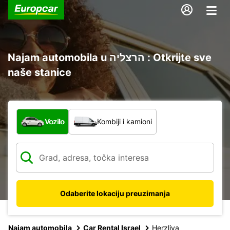
Najam automobila u הרצליה : Otkrijte sve
naše stanice
Koja vrsta vozila?
Vozilo
Kombiji i kamioni
Odaberite lokaciju preuzimanja
Najam automobila
Car Rental Israel
Herzliya