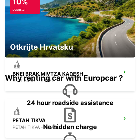
10%
popusta!
HERZLIYA
HERZLIYA - ISRAEL
Otkrijte Hrvatsku
BNEI BRAK MIVTZA KADESH
Why renting car with Europcar ?
BNEI BRAK - ISRAEL
24 hour roadside assistance
PETAH TIKVA
No hidden charge
PETAH TIKVA - ISRAEL