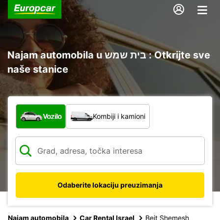
Najam automobila u בית שמש : Otkrijte sve
naše stanice
Koja vrsta vozila?
Vozilo
Kombiji i kamioni
Odaberite lokaciju preuzimanja
Najam automobila
Car Rental Israel
Beit Shemesh