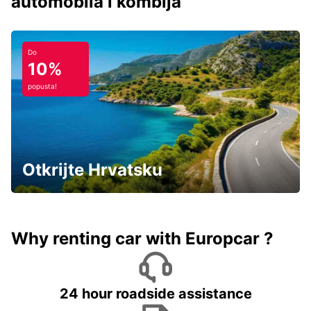
automobila i kombija
Do
10%
popusta!
Otkrijte Hrvatsku
Why renting car with Europcar ?
24 hour roadside assistance