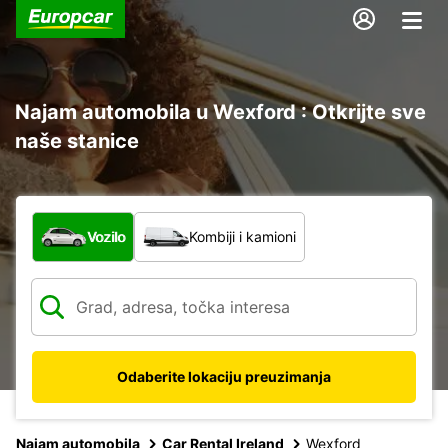
Najam automobila u Wexford : Otkrijte sve
naše stanice
Koja vrsta vozila?
Vozilo
Kombiji i kamioni
Odaberite lokaciju preuzimanja
Najam automobila
Car Rental Ireland
Wexford