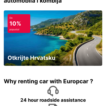
automobila i kombija
Do
10%
popusta!
Otkrijte Hrvatsku
Why renting car with Europcar ?
24 hour roadside assistance