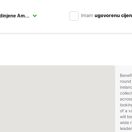
Imam
ugovorenu cije
Benefi
round 
irelan
collec
across
lookin
of a v
will b
wide r
leader