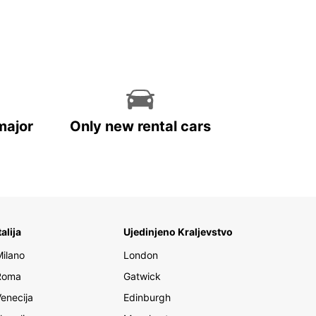
major
Only new rental cars
talija
Ujedinjeno Kraljevstvo
Milano
London
Roma
Gatwick
Venecija
Edinburgh