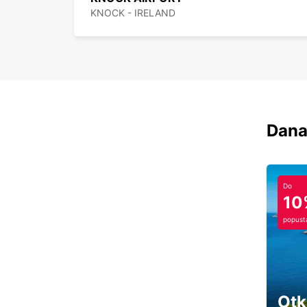
KNOCK - IRELAND
Dana
Do
10
popust
Otk