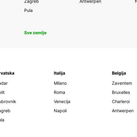
Zagreb
Antwerpen
Pula
Sve zemlje
rvatska
Italija
Belgija
adar
Milano
Zaventem
lit
Roma
Bruxelles
ubrovnik
Venecija
Charleroi
agreb
Napoli
Antwerpen
la