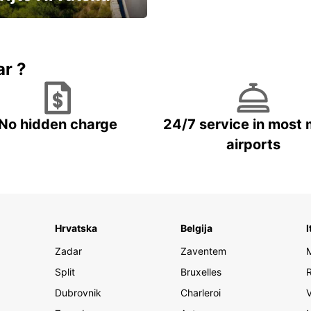
vozila u Hrvatskoj
ar ?
No hidden charge
24/7 service in most 
airports
Hrvatska
Belgija
I
Zadar
Zaventem
Split
Bruxelles
Dubrovnik
Charleroi