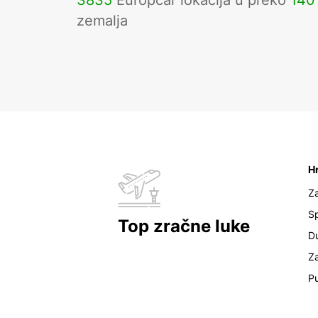
3835
Europcar lokacija u preko
140
zemalja
H
Z
Sp
Top zračne luke
D
Z
Pu