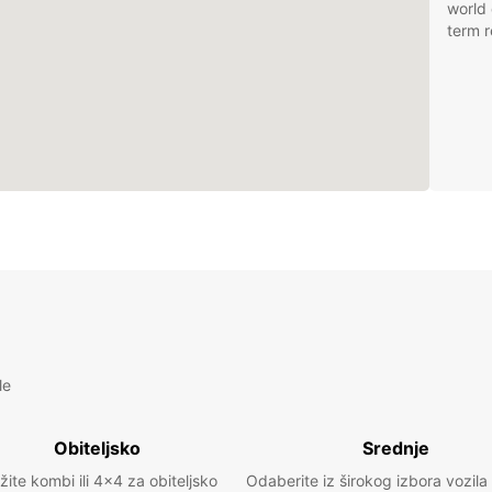
world 
term r
le
Obiteljsko
Srednje
žite kombi ili 4x4 za obiteljsko
Odaberite iz širokog izbora vozila