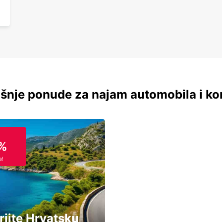
šnje ponude za najam automobila i ko
%
a!
rijte Hrvatsku