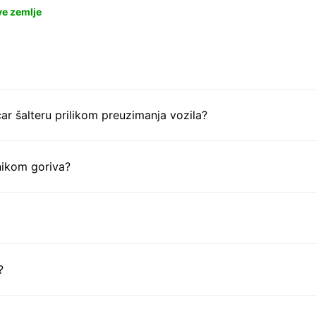
ve zemlje
ar šalteru prilikom preuzimanja vozila?
nikom goriva?
?