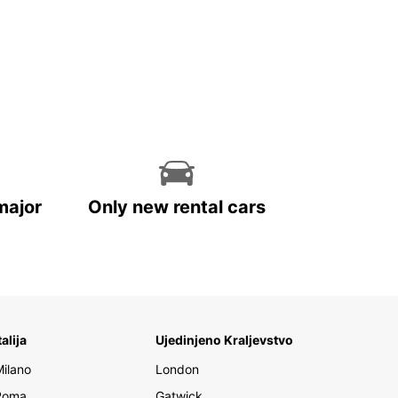
major
Only new rental cars
talija
Ujedinjeno Kraljevstvo
Milano
London
Roma
Gatwick