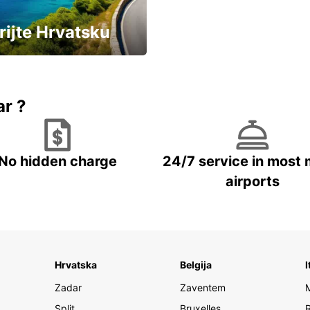
rijte Hrvatsku
vozila u Hrvatskoj
ar ?
No hidden charge
24/7 service in most 
airports
Hrvatska
Belgija
I
Zadar
Zaventem
Split
Bruxelles