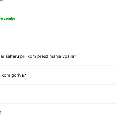
ve zemlje
ar šalteru prilikom preuzimanja vozila?
nikom goriva?
?