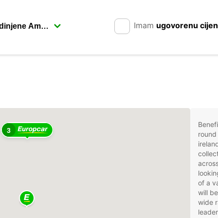
Imam
ugovorenu cije
Benefi
3
round 
irelan
collec
across
lookin
of a v
will b
wide r
leader