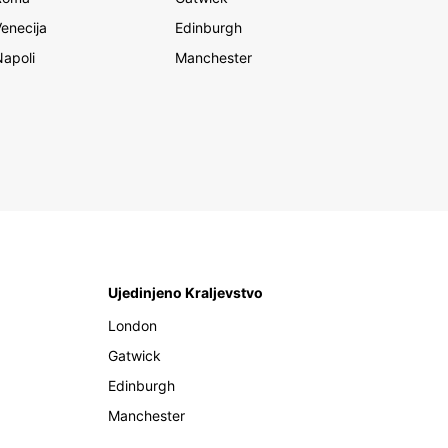
Venecija
Edinburgh
Napoli
Manchester
Ujedinjeno Kraljevstvo
London
Gatwick
Edinburgh
Manchester