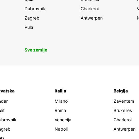
Dubrovnik
Charleroi
Zagreb
Antwerpen
Pula
Sve zemlje
rvatska
Italija
Belgija
adar
Milano
Zaventem
lit
Roma
Bruxelles
ubrovnik
Venecija
Charleroi
agreb
Napoli
Antwerpen
la