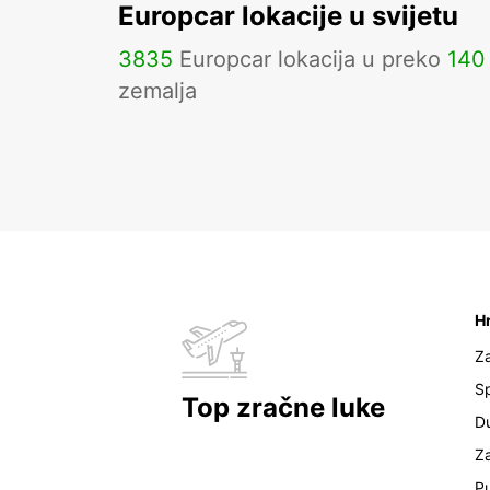
Europcar lokacije u svijetu
3835
Europcar lokacija u preko
140
zemalja
H
Z
Sp
Top zračne luke
D
Z
Pu