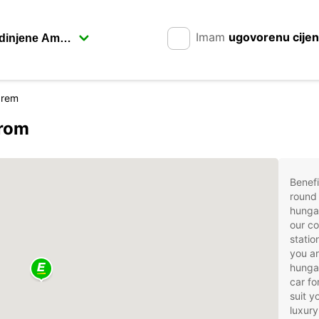
Imam
ugovorenu cije
prem
arom
Benefi
round 
hunga
our co
statio
you ar
hungar
car fo
suit 
luxury