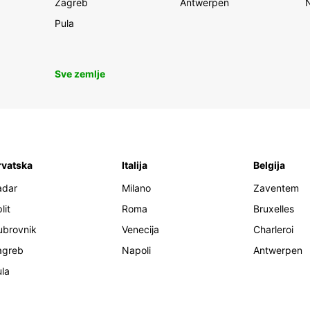
Zagreb
Antwerpen
Pula
Sve zemlje
rvatska
Italija
Belgija
adar
Milano
Zaventem
lit
Roma
Bruxelles
ubrovnik
Venecija
Charleroi
agreb
Napoli
Antwerpen
la