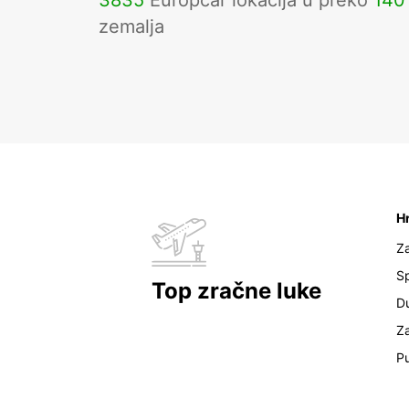
3835
Europcar lokacija u preko
140
zemalja
H
Z
Sp
Top zračne luke
D
Z
Pu