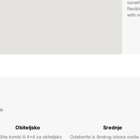
oursel
flexib
with n
le
Obiteljsko
Srednje
žite kombi ili 4x4 za obiteljsko
Odaberite iz širokog izbora vozila