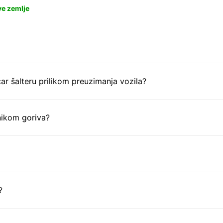
ve zemlje
ar šalteru prilikom preuzimanja vozila?
nikom goriva?
?