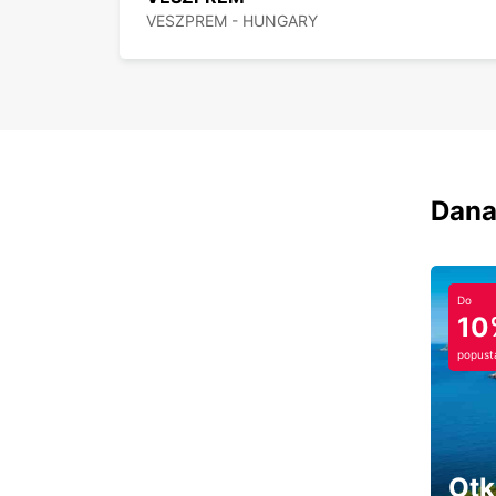
VESZPREM - HUNGARY
Dana
Do
10
popust
Otk