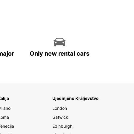
major
Only new rental cars
talija
Ujedinjeno Kraljevstvo
Milano
London
Roma
Gatwick
Venecija
Edinburgh