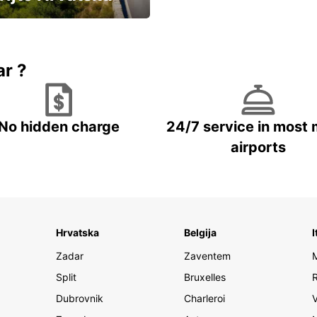
vozila u Hrvatskoj
ar ?
No hidden charge
24/7 service in most 
airports
Hrvatska
Belgija
I
Zadar
Zaventem
Split
Bruxelles
Dubrovnik
Charleroi