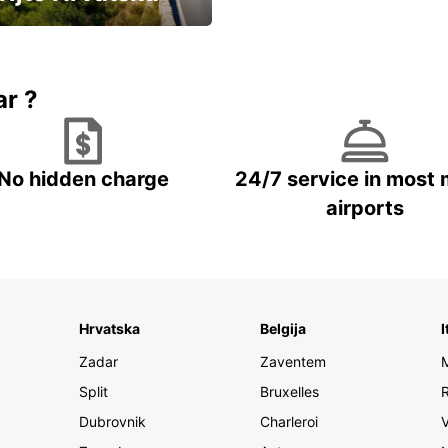
vozila u Hrvatskoj
ar ?
No hidden charge
24/7 service in most 
airports
Hrvatska
Belgija
I
Zadar
Zaventem
Split
Bruxelles
Dubrovnik
Charleroi