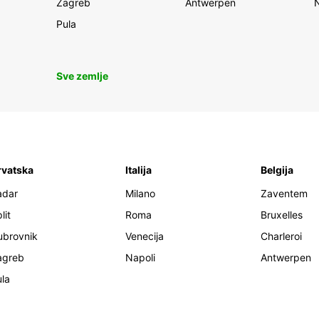
Zagreb
Antwerpen
Pula
Sve zemlje
rvatska
Italija
Belgija
adar
Milano
Zaventem
lit
Roma
Bruxelles
ubrovnik
Venecija
Charleroi
agreb
Napoli
Antwerpen
la