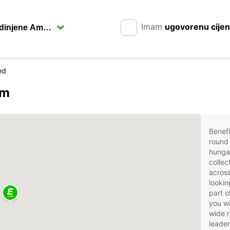
Imam
ugovorenu cije
ed
om
Benefi
round 
hunga
collec
acros
lookin
part o
you wi
wide r
leader