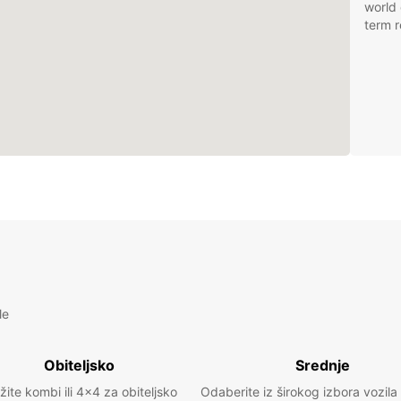
world 
term r
le
Obiteljsko
Srednje
žite kombi ili 4x4 za obiteljsko
Odaberite iz širokog izbora vozila