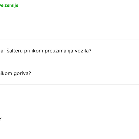
ve zemlje
ar šalteru prilikom preuzimanja vozila?
nikom goriva?
?