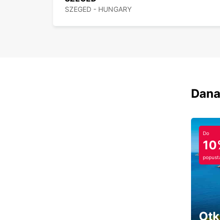
SZEGED - HUNGARY
Dana
Do
10
popust
Otk