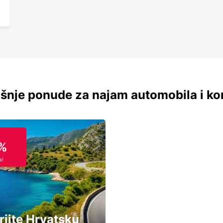
šnje ponude za najam automobila i ko
%
a!
rijte Hrvatsku