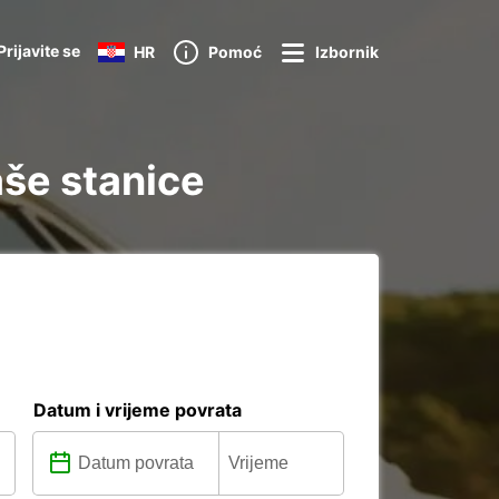
Prijavite se
HR
Pomoć
Izbornik
aše stanice
Datum i vrijeme povrata