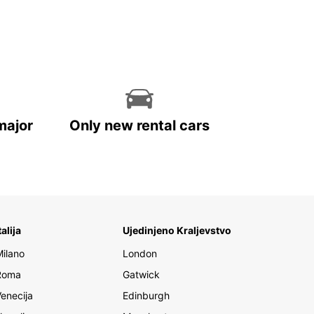
major
Only new rental cars
talija
Ujedinjeno Kraljevstvo
Milano
London
Roma
Gatwick
Venecija
Edinburgh