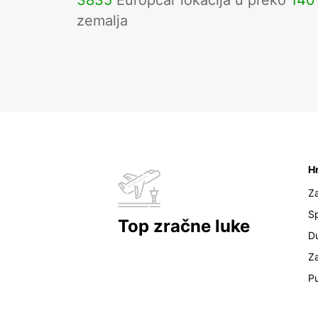
3835
Europcar lokacija u preko
140
zemalja
H
Z
Sp
Top zračne luke
D
Z
Pu