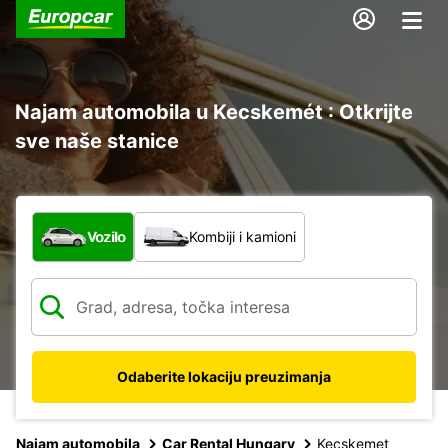
Najam automobila u Kecskemét : Otkrijte
sve naše stanice
Koja vrsta vozila?
Vozilo
Kombiji i kamioni
Odaberite lokaciju preuzimanja
Najam automobila
Car Rental Hungary
Kecskemet