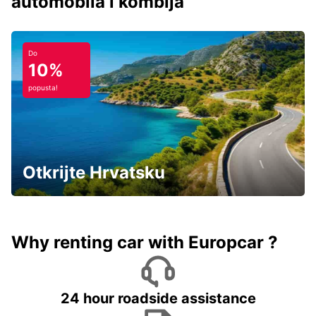
automobila i kombija
Do
10%
popusta!
Otkrijte Hrvatsku
Why renting car with Europcar ?
24 hour roadside assistance