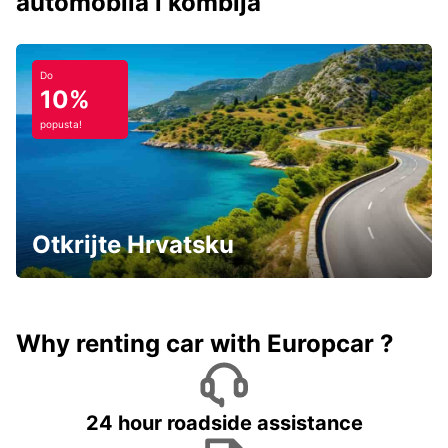
automobila i kombija
Do
10%
popusta!
Otkrijte Hrvatsku
Why renting car with Europcar ?
24 hour roadside assistance