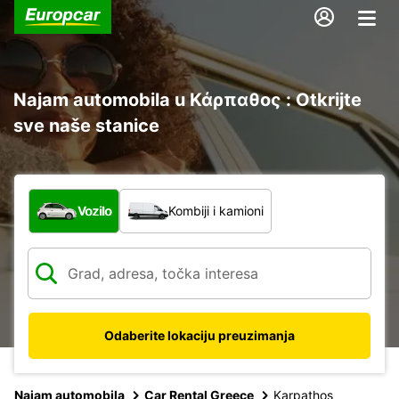
Najam automobila u Κάρπαθος : Otkrijte
sve naše stanice
Koja vrsta vozila?
Vozilo
Kombiji i kamioni
Odaberite lokaciju preuzimanja
Najam automobila
Car Rental Greece
Karpathos