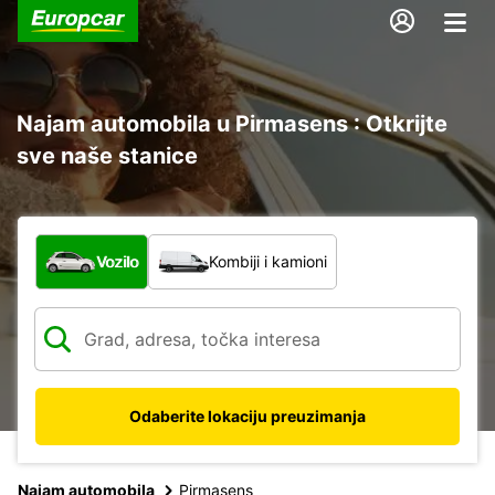
Najam automobila u Pirmasens : Otkrijte
sve naše stanice
Koja vrsta vozila?
Vozilo
Kombiji i kamioni
Odaberite lokaciju preuzimanja
Najam automobila
Pirmasens