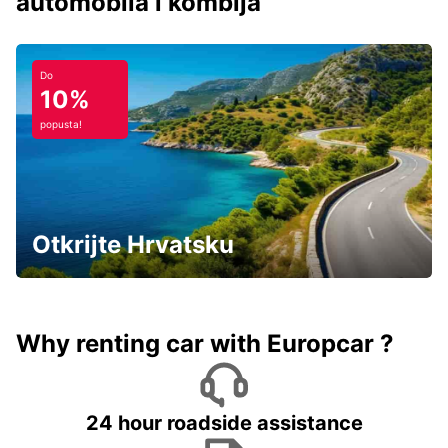
automobila i kombija
Do
10%
popusta!
Otkrijte Hrvatsku
Why renting car with Europcar ?
24 hour roadside assistance