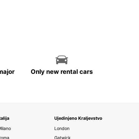
major
Only new rental cars
talija
Ujedinjeno Kraljevstvo
Milano
London
Roma
Gatwick