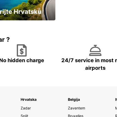
rijte Hrvatsku
vozila u Hrvatskoj
ar ?
No hidden charge
24/7 service in most 
airports
Hrvatska
Belgija
I
Zadar
Zaventem
Split
Bruxelles