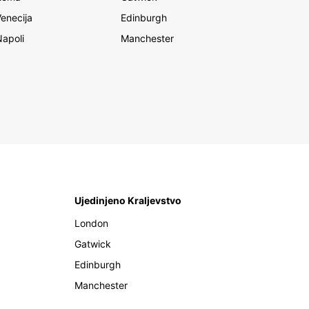
Venecija
Edinburgh
Napoli
Manchester
Ujedinjeno Kraljevstvo
London
Gatwick
Edinburgh
Manchester