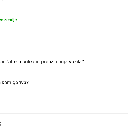
ve zemlje
ar šalteru prilikom preuzimanja vozila?
nikom goriva?
?