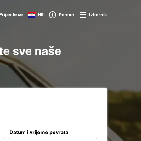
Prijavite se
HR
Pomoć
Izbornik
te sve naše
Datum i vrijeme povrata