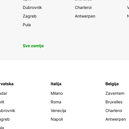
Dubrovnik
Charleroi
Zagreb
Antwerpen
Pula
Sve zemlje
rvatska
Italija
Belgija
adar
Milano
Zaventem
lit
Roma
Bruxelles
ubrovnik
Venecija
Charleroi
agreb
Napoli
Antwerpen
la