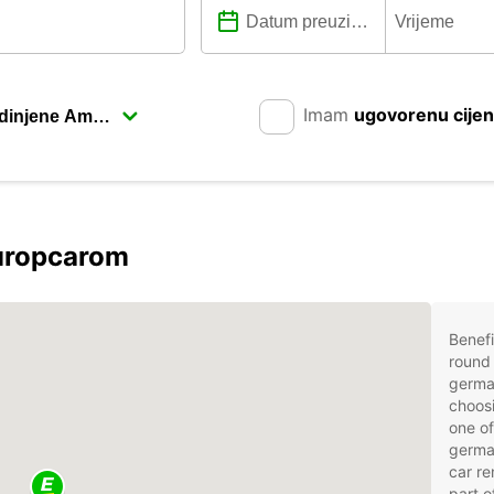
Imam
ugovorenu cije
uropcarom
Benefi
round 
germa
choosi
one of
germa
car r
part o