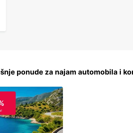
šnje ponude za najam automobila i ko
%
a!