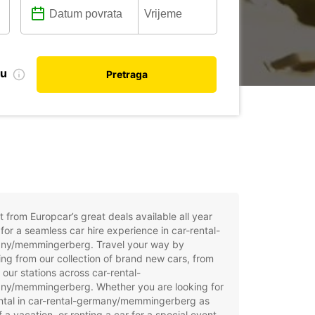
nu
Pretraga
t from Europcar’s great deals available all year
for a seamless car hire experience in car-rental-
ny/memmingerberg. Travel your way by
ng from our collection of brand new cars, from
 our stations across car-rental-
ny/memmingerberg. Whether you are looking for
ental in car-rental-germany/memmingerberg as
f a vacation, or renting a car for a special event,