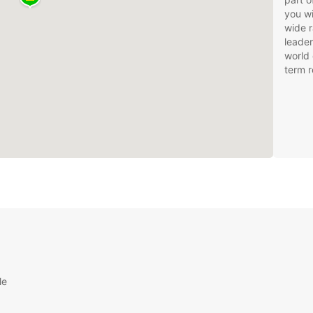
you wi
wide r
leader
world 
term r
le