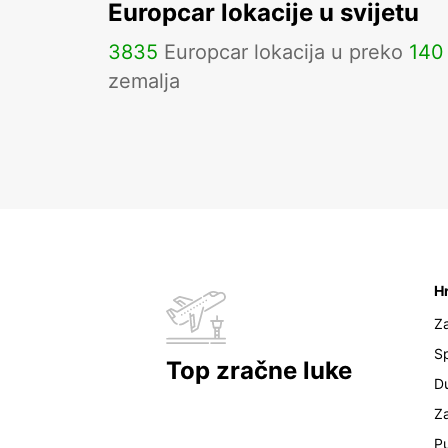
Europcar lokacije u svijetu
3835
Europcar lokacija u preko
140
zemalja
H
Z
Sp
Top zračne luke
D
Z
Pu