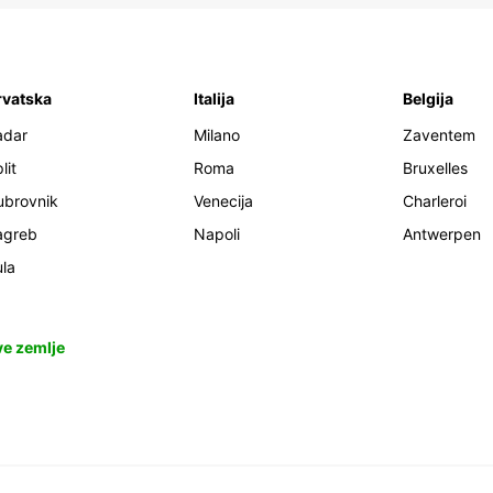
rvatska
Italija
Belgija
adar
Milano
Zaventem
lit
Roma
Bruxelles
ubrovnik
Venecija
Charleroi
agreb
Napoli
Antwerpen
la
ve zemlje