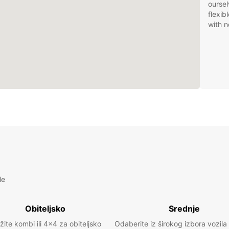
oursel
flexib
with n
le
Obiteljsko
Srednje
žite kombi ili 4x4 za obiteljsko
Odaberite iz širokog izbora vozila