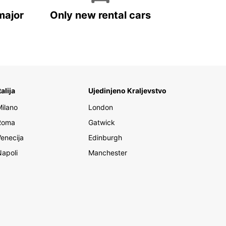
major
Only new rental cars
talija
Ujedinjeno Kraljevstvo
Milano
London
Roma
Gatwick
Venecija
Edinburgh
Napoli
Manchester