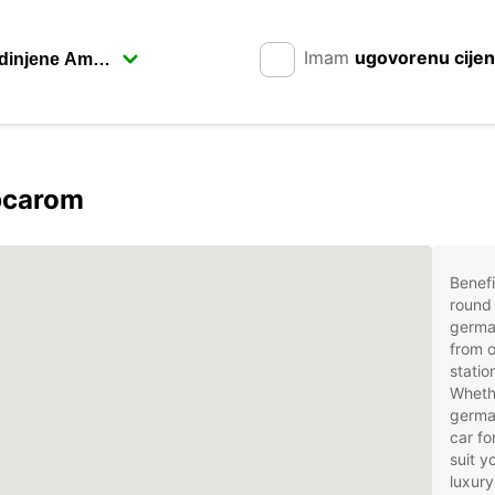
Imam
ugovorenu cije
opcarom
Benefi
round 
germa
from o
statio
Whethe
german
car fo
suit 
luxury