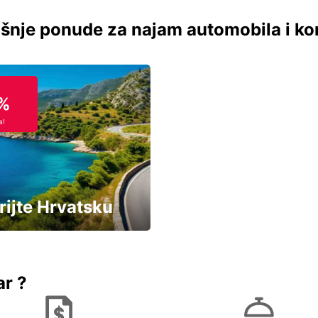
šnje ponude za najam automobila i ko
%
a!
rijte Hrvatsku
vozila u Hrvatskoj
ar ?