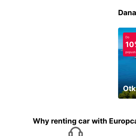
Dana
Do
10
popust
Otk
Najam 
Why renting car with Europc