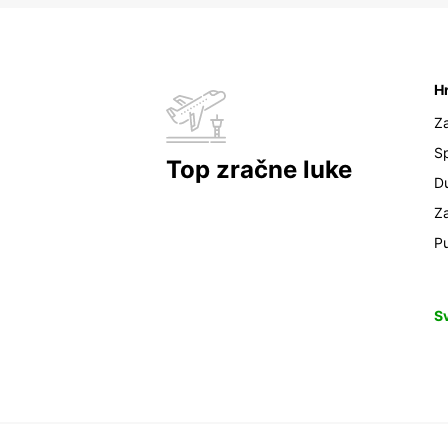
H
Z
Sp
Top zračne luke
D
Z
Pu
S