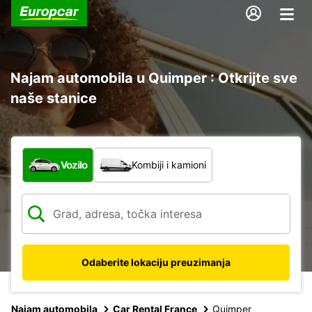
Najam automobila u Quimper : Otkrijte sve
naše stanice
Koja vrsta vozila?
Vozilo
Kombiji i kamioni
Odaberite lokaciju preuzimanja
Najam automobila
Car Rental France
Quimper