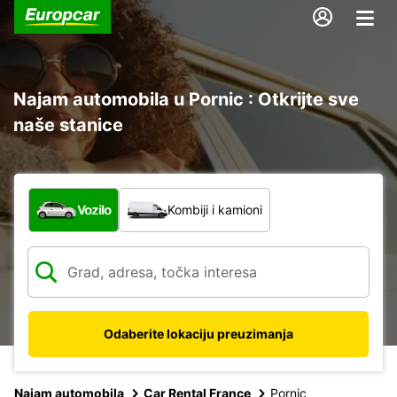
Najam automobila u Pornic : Otkrijte sve
naše stanice
Koja vrsta vozila?
Vozilo
Kombiji i kamioni
Odaberite lokaciju preuzimanja
Najam automobila
Car Rental France
Pornic