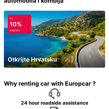
automobila i kombija
Do
10%
popusta!
Otkrijte Hrvatsku
Why renting car with Europcar ?
24 hour roadside assistance