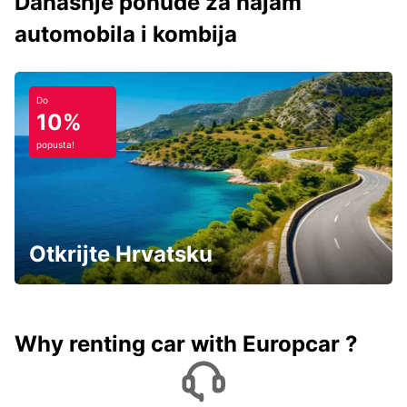
Današnje ponude za najam
automobila i kombija
Do
10%
popusta!
Otkrijte Hrvatsku
Why renting car with Europcar ?