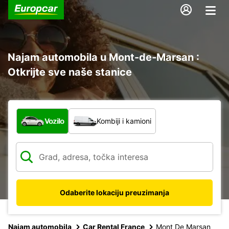
Najam automobila u Mont-de-Marsan :
Otkrijte sve naše stanice
Koja vrsta vozila?
Vozilo
Kombiji i kamioni
Odaberite lokaciju preuzimanja
Najam automobila
Car Rental France
Mont De Marsan